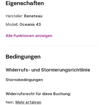
Eigenschaften
Hersteller:
Beneteau
Modell:
Oceanis 43
Jahr:
2011
Alle Funktionen anzeigen
Anzahl Plätze an Bord:
10 Personen
Anzahl Kabinen:
4
Bedingungen
Anzahl Schlafplätze:
9
Anzahl Badezimmer:
2
Widerrufs- und Stornierungsrichtlinie
Länge:
13.13m
Stornobedingungen
Breite:
4.12m
Tiefgang:
1.65m
Widerrufsrecht für diese Buchung:
Motorleistung:
54PS
Nein.
Mehr erfahren