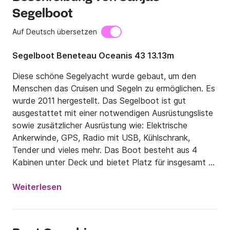
Segelboot
Auf Deutsch übersetzen
Segelboot Beneteau Oceanis 43 13.13m
Diese schöne Segelyacht wurde gebaut, um den 
Menschen das Cruisen und Segeln zu ermöglichen. Es 
wurde 2011 hergestellt. Das Segelboot ist gut 
ausgestattet mit einer notwendigen Ausrüstungsliste 
sowie zusätzlicher Ausrüstung wie: Elektrische 
Ankerwinde, GPS, Radio mit USB, Kühlschrank, 
Tender und vieles mehr. Das Boot besteht aus 4 
Kabinen unter Deck und bietet Platz für insgesamt 9 
Personen. Für die obligatorischen Extras gibt es ein 
Transit-Log von 130 EUR/Buchung.

Weiterlesen
Bezüglich der optionalen Extras bieten wir Ihnen: Ein 
Sicherheitsnetz 80 EUR/Buchung, SUP Board 100 