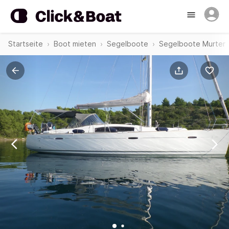
Startseite
Boot mieten
Segelboote
Segelboote Murter