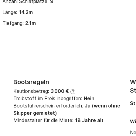
Anzahl Schlafplätze:
9
Länge:
14.2m
Tiefgang:
2.1m
Bootsregeln
W
St
Kautionsbetrag:
3.000 €
?
Treibstoff im Preis inbegriffen:
Nein
St
Bootsführerschein erforderlich:
Ja (wenn ohne
Skipper gemietet)
Mindestalter für die Miete:
18 Jahre alt
Wi
Ne