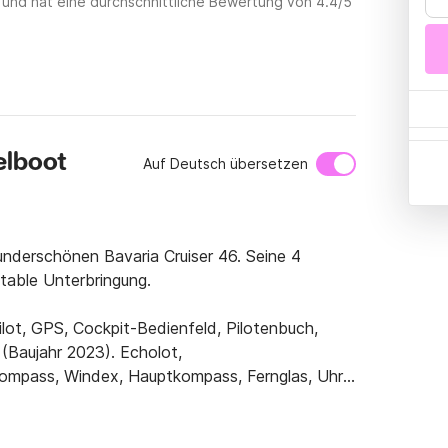
 und hat eine durchschnittliche Bewertung von 4.4/5
elboot
Auf Deutsch übersetzen
nderschönen Bavaria Cruiser 46. Seine 4 
able Unterbringung.

lot, GPS, Cockpit-Bedienfeld, Pilotenbuch, 
(Baujahr 2023). Echolot, 
ompass, Windex, Hauptkompass, Fernglas, Uhr, 
ten, Schwimmwesten, Aufblasbares 
tuhl, MCA-codiert, EPIRB, Sicherheitsgurte, 