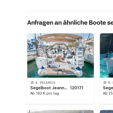
Anfragen an ähnliche Boote 
8
·
PALAIROS
8
·
Segelboot Jeanneau Sun Odyssey 349 - 3 cab. 10m
(2017)
Ab
193 € pro tag
Ab
25