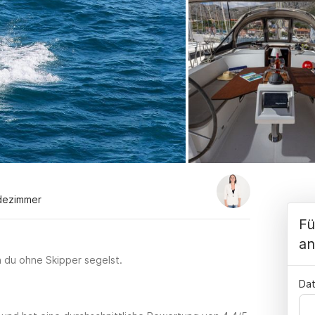
dezimmer
Fü
an
n du ohne Skipper segelst.
Dat