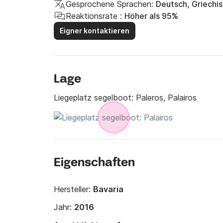
Gesprochene Sprachen:
Deutsch, Griechis
Wartung/Reparaturen

Reaktionsrate :
Höher als 95%
Festmacherleinen

Eigner kontaktieren
Transfer

Kostenlose Wasserversorgung

Dock-Tankdienst

Wäscherei/Reinigung
Lage
Liegeplatz segelboot:
Paleros, Palairos
Eigenschaften
Hersteller:
Bavaria
Jahr:
2016