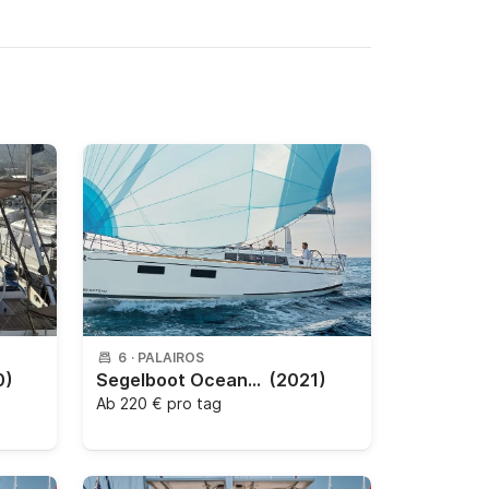
6
·
PALAIROS
0)
Segelboot Oceanis 38.1 11m
(2021)
Ab
220 € pro tag