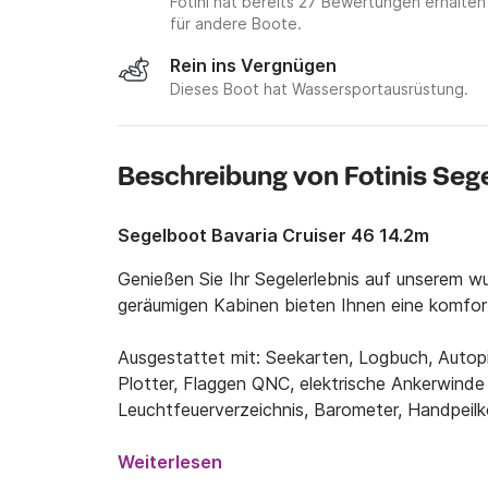
Fotini hat bereits 27 Bewertungen erhalten
für andere Boote.
Rein ins Vergnügen
Dieses Boot hat Wassersportausrüstung.
Beschreibung von Fotinis Seg
Segelboot Bavaria Cruiser 46 14.2m
Genießen Sie Ihr Segelerlebnis auf unserem wu
geräumigen Kabinen bieten Ihnen eine komfort
Ausgestattet mit: Seekarten, Logbuch, Autopi
Plotter, Flaggen QNC, elektrische Ankerwinde 
Leuchtfeuerverzeichnis, Barometer, Handpeilk
Rollgenua, Bugstrahlruder, Leuchtraketenkas
Rettungsfloß, Navigationslichter, Bootsmanns
Weiterlesen