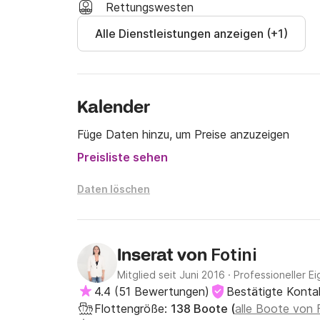
nahegelegenen Hafen von Igoumenitsa oder m
Rettungswesten
Flughäfen von Korfu, Kefalonia oder Preveza 
Alle Dienstleistungen anzeigen (+1)
Autominuten von Paleros entfernt).

Anlegeplatz Paleros

neben dem Stadtzentrum und mit mehr Annehmli
Kalender
Griechenland.

Füge Daten hinzu, um Preise anzuzeigen
Unsere Liegeplätze bieten Dock-Tankdienste m
Preisliste sehen
vor den Liegeplätzen, Festmacherleinen, Hafe
Wasserversorgung.

Daten löschen
All dies macht Ihr Anlegen sowie Ihr Ein- und
Dienstleistungen:

Fotini
Inserat von
Alle Arten von Chartern

Mitglied seit Juni 2016
·
Professioneller Ei
Dock-Crew

4.4
(
51 Bewertungen
)
Bestätigte Konta
Kostenlose Versorgung

Flottengröße:
138 Boote (
alle Boote von
Kostenloser Liegeplatz
