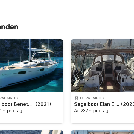
senden
PALAIROS
8
·
PALAIROS
Segelboot Beneteau Oceanis 40.1 12.87m
(2021)
Segelboot Elan Elan 45 Impression 13.85m
(202
1 € pro tag
Ab
232 € pro tag