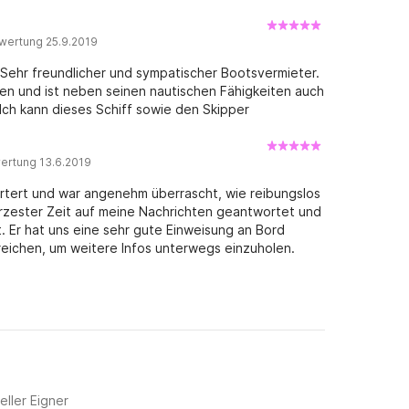
wertung 25.9.2019
 Sehr freundlicher und sympatischer Bootsvermieter.
len und ist neben seinen nautischen Fähigkeiten auch
Ich kann dieses Schiff sowie den Skipper
ertung 13.6.2019
artert und war angenehm überrascht, wie reibungslos
 kürzester Zeit auf meine Nachrichten geantwortet und
. Er hat uns eine sehr gute Einweisung an Bord
reichen, um weitere Infos unterwegs einzuholen.
fügte über die komplette Ausstattung. Wir hatten 2
te Mal seine Yacht gechartert. Immer wieder gerne.
eller Eigner