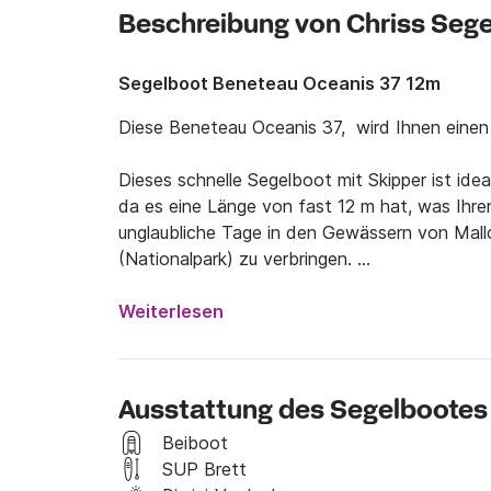
Beschreibung von Chriss Seg
Segelboot Beneteau Oceanis 37 12m
Diese Beneteau Oceanis 37,  wird Ihnen einen h
Dieses schnelle Segelboot mit Skipper ist idea
da es eine Länge von fast 12 m hat, was Ihren 
unglaubliche Tage in den Gewässern von Mallo
(Nationalpark) zu verbringen. 

Es verfügt über 3 komfortable Kabinen, eine 
Weiterlesen
Ihnen Komfort und Eleganz zugleich bieten, so
werden. 

Ausstattung des Segelbootes
Es verfügt über die gesamte Ausrüstung für g
Kapitän. Es verfügt über die gesamte  Navigat
Beiboot
Regatten teilzunehmen. 

SUP Brett