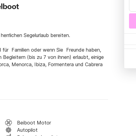
elboot
errlichen Segelurlaub bereiten. 

l für  Familien oder wenn Sie  Freunde haben, 
Begleitern (bis zu 7 von ihnen) erlaubt, einige 
rca, Menorca, Ibiza, Formentera und Cabrera 
ausziehbare Lounge und ein Badezimmer, die 
 dass Ihre Begleiter tolle Tage verbringen 
eführte Segeltouren auf den Balearen mit einem 
ionsausrüstung. Es ist auch möglich, an 
Beiboot Motor
Autopilot