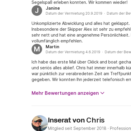
Segelspaß erleben konnten. Wir kommen wieder!
Janine
J
Datum der Vermietung 20.9.2019 · Datum der Be
Unkomplizierte Abwicklung und alles hat geklappt.
Insbesondere der Skipper Alex ist sehr zu empfeh
sehr nett und hat eine angenehme Persönlichkeit. 
vollumfänglich empfehlen.
Martin
M
Datum der Vermietung 4.6.2019 · Datum der Bew
Ich habe das erste Mal über Cklick and boat gech
und seriös alles ablief. Chris hat immer innerhalb
war pünktlich zur verabredeten Zeit am Treffpunkt
gegeben. Wir konnten Ihn jederzeit telefonisch er
Seine „Santana“ ist echt ein tolles Schiff und ver
sehr schöne Tage und haben sicher nicht das letz
Mehr Bewertungen anzeigen
Liebe Grüße von Ivonne und Martin
Chris
Inserat von
Mitglied seit September 2018
·
Profession