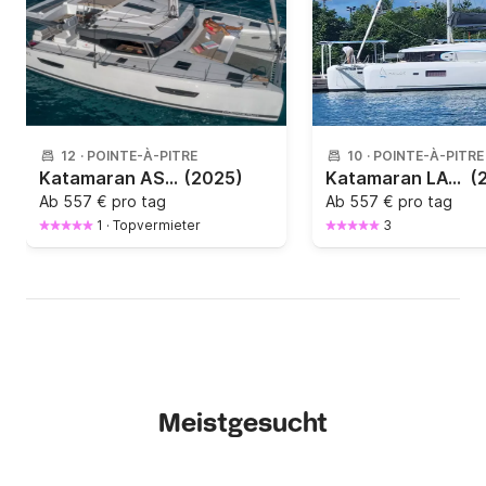
12
·
POINTE-À-PITRE
10
·
POINTE-À-PITRE
Katamaran ASTREA 42 (4 CAB + 2 / 4 SDB) 12m
(2025)
Katamaran LAGOON 42 2025 12m
(
Ab
557 € pro tag
Ab
557 € pro tag
1
·
Topvermieter
3
Meistgesucht