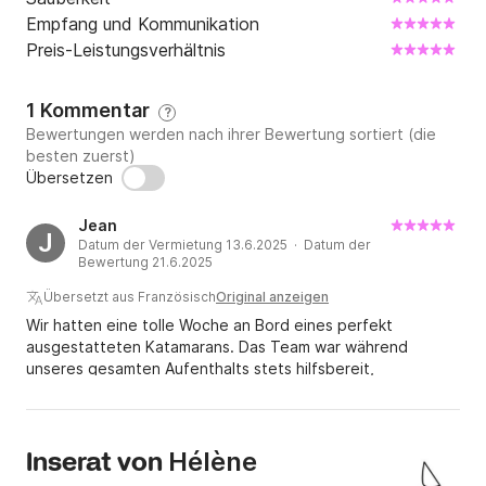
Empfang und Kommunikation
Preis-Leistungsverhältnis
1 Kommentar
?
Bewertungen werden nach ihrer Bewertung sortiert (die
besten zuerst)
Übersetzen
Jean
J
Datum der Vermietung 13.6.2025 · Datum der
Bewertung 21.6.2025
Übersetzt aus Französisch
Original anzeigen
Wir hatten eine tolle Woche an Bord eines perfekt
ausgestatteten Katamarans. Das Team war während
unseres gesamten Aufenthalts stets hilfsbereit,
professionell und verfügbar, was unser Segelerlebnis
deutlich erleichtert hat. Ein wunderbares Erlebnis, das wir
uneingeschränkt empfehlen. Ein großes Dankeschön an
Stéphane und das gesamte Team!
Hélène
Inserat von