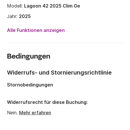
Modell:
Lagoon 42 2025 Clim Ge
Jahr:
2025
Anzahl Plätze an Bord:
10 Personen
Alle Funktionen anzeigen
Anzahl Kabinen:
4
Anzahl Schlafplätze:
10
Bedingungen
Anzahl Badezimmer:
4
Länge:
12m
Widerrufs- und Stornierungsrichtlinie
Tiefgang:
0m
Stornobedingungen
Motorleistung:
0PS
Widerrufsrecht für diese Buchung:
Nein.
Mehr erfahren