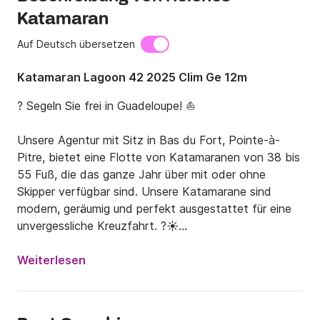
Katamaran
Auf Deutsch übersetzen
Katamaran Lagoon 42 2025 Clim Ge 12m
? Segeln Sie frei in Guadeloupe! ⛵

Unsere Agentur mit Sitz in Bas du Fort, Pointe-à-
Pitre, bietet eine Flotte von Katamaranen von 38 bis 
55 Fuß, die das ganze Jahr über mit oder ohne 
Skipper verfügbar sind. Unsere Katamarane sind 
modern, geräumig und perfekt ausgestattet für eine 
unvergessliche Kreuzfahrt. ?☀️

? Lagoon 42 – Die perfekte Balance zwischen 
Weiterlesen
Komfort und Leistung

Die Lagoon 42 ist ein moderner und eleganter 