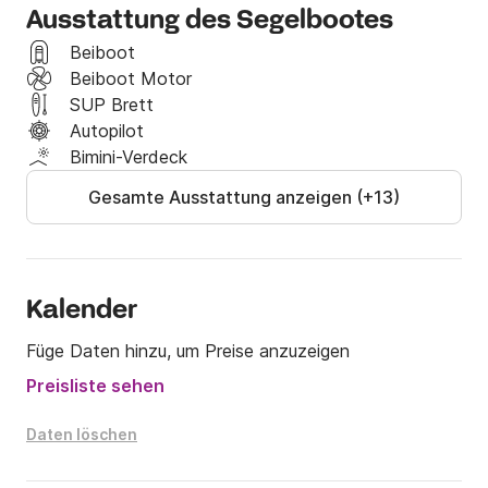
Ausstattung des Segelbootes
Sie jeweils mindestens fünf Tage einplanen.

Beiboot
Bei Fragen zu Ihren Segelplänen erreichen Sie mich 
Beiboot Motor
per Nachricht unter +Click&Boat.

SUP Brett
Autopilot
Ich wünsche Ihnen einen schönen Tag!

Bimini-Verdeck
Gesamte Ausstattung anzeigen (+13)
P.S.: Rauchen ist an Bord nicht gestattet. Da ich 
einige Tage Vorlaufzeit benötige, kann ich Anfragen, 
die weniger als vier Tage vor Abfahrt eingehen, leider 
nicht annehmen.
Kalender
Füge Daten hinzu, um Preise anzuzeigen
Preisliste sehen
Daten löschen