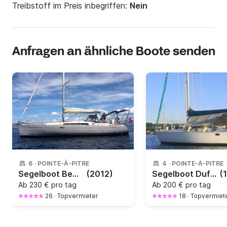
Treibstoff im Preis inbegriffen:
Nein
Anfragen an ähnliche Boote senden
6
·
POINTE-À-PITRE
4
·
POINTE-À-PITRE
Segelboot Beneteau Oceanis 37 11.43m
(2012)
Segelboot Dufour 41 classic 11.98m
(
Ab
230 € pro tag
Ab
200 € pro tag
26
·
Topvermieter
18
·
Topvermiet