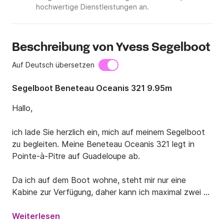
hochwertige Dienstleistungen an.
Beschreibung von Yvess Segelboot
Auf Deutsch übersetzen
Segelboot Beneteau Oceanis 321 9.95m
Hallo,

ich lade Sie herzlich ein, mich auf meinem Segelboot 
zu begleiten. Meine Beneteau Oceanis 321 legt in 
Pointe-à-Pitre auf Guadeloupe ab.

Da ich auf dem Boot wohne, steht mir nur eine 
Kabine zur Verfügung, daher kann ich maximal zwei 
Personen aufnehmen. Ich begleite Sie während Ihrer 
gesamten Reise. Ich segle seit vielen Jahren in diesen 
Weiterlesen