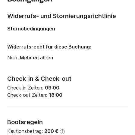
Anzahl Schlafplätze:
2
Anzahl Badezimmer:
1
Widerrufs- und Stornierungsrichtlinie
Länge:
9.95m
Stornobedingungen
Breite:
3.42m
Tiefgang:
1.4m
Widerrufsrecht für diese Buchung:
Motorleistung:
27PS
Nein.
Mehr erfahren
Check-in & Check-out
Check-in Zeiten:
09:00
Check-out Zeiten:
18:00
Bootsregeln
Kautionsbetrag:
200 €
?