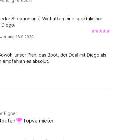
wertung 19.8.2021
jeder Situation an :) Wir hatten eine spektakuläre
, Diego!
wertung 16.9.2020
wohl unser Plan, das Boot, der Deal mit Diego als
ir empfehlen es absolut!
er Eigner
tdaten
Topvermieter