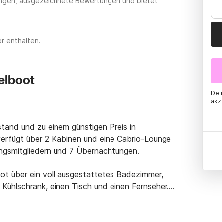
tungen, ausgezeichnete Bewertungen und bietet
er enthalten.
elboot
Dei
akz
stand und zu einem günstigen Preis in 
verfügt über 2 Kabinen und eine Cabrio-Lounge 
ngsmitgliedern und 7 Übernachtungen.

ot über ein voll ausgestattetes Badezimmer, 
 Kühlschrank, einen Tisch und einen Fernseher.

, eine Bimini-Markise, ein Tisch, eine Dusche, 