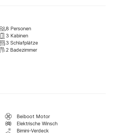
oot mit Motor.

ligatorisch und kosten 60 Euro für einen halben 
ehen unter dem Kommando eines professionellen 
er Sie die entlegensten Orte von Pontevedra 
8 Personen
3 Kabinen
3 Schlafplätze
and Boat-Plattform zu stellen.
2 Badezimmer
Beiboot Motor
Elektrische Winsch
Bimini-Verdeck