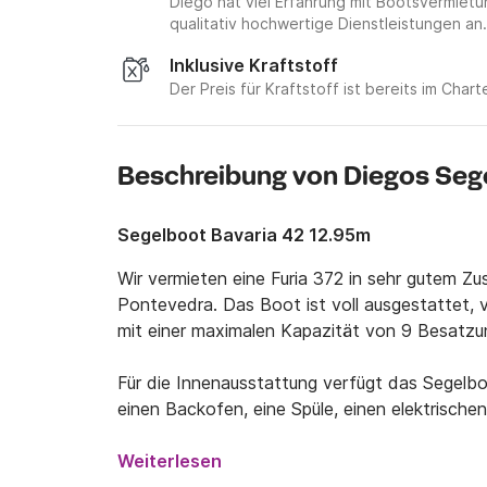
Diego hat viel Erfahrung mit Bootsvermie
qualitativ hochwertige Dienstleistungen an.
Inklusive Kraftstoff
Der Preis für Kraftstoff ist bereits im Chart
Beschreibung von Diegos Seg
Segelboot Bavaria 42 12.95m
Wir vermieten eine Furia 372 in sehr gutem Zu
Pontevedra. Das Boot ist voll ausgestattet, 
mit einer maximalen Kapazität von 9 Besatzu
Für die Innenausstattung verfügt das Segelbo
einen Backofen, eine Spüle, einen elektrischen
Im Außenbereich befinden sich eine Gegenhaube
Weiterlesen