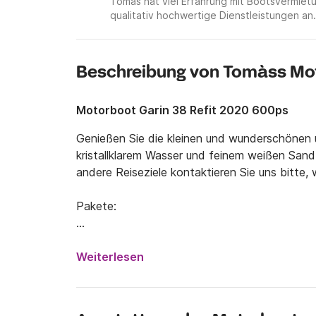
Tomàs hat viel Erfahrung mit Bootsvermie
qualitativ hochwertige Dienstleistungen an.
Beschreibung von Tomàss Mo
Motorboot Garin 38 Refit 2020 600ps
Genießen Sie die kleinen und wunderschönen u
kristallklarem Wasser und feinem weißen Sand. U
andere Reiseziele kontaktieren Sie uns bitte, 
Pakete:

Essentiell:

Im Preis inbegriffen:

Weiterlesen
- MwSt

- Versicherung

- Anlegen (Basishafen)
