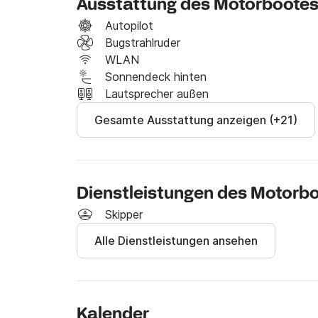
Ausstattung des Motorboote
- Muster (Pflichtfeld)

Autopilot
Der Preis beinhaltet NICHT:

Bugstrahlruder
- Kraftstoff

WLAN
Sonnendeck hinten
Normal:

Lautsprecher außen
Im Preis inbegriffen:

Gesamte Ausstattung anzeigen (+21)
- Basispaket

- Kraftstoff

- Erfrischungsgetränke und Bier.

- Handtücher

Dienstleistungen des Motorb
- Leckere Snacks.

Skipper
Prämie:

Alle Dienstleistungen ansehen
Im Preis inbegriffen:

- Normales Paket

- 2 Wasserscooter

- 2 Paddleboards

Kalender
- XXL-Handtücher
