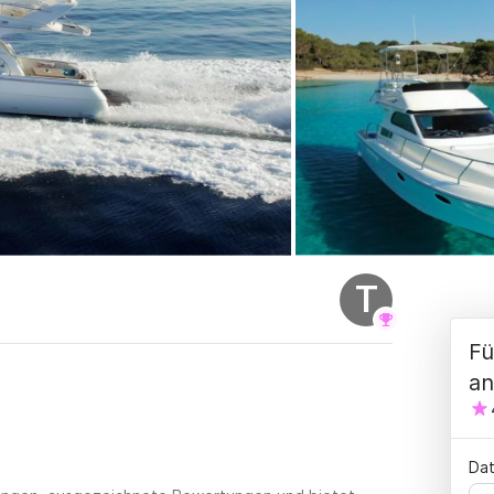
T
Fü
an
Dat