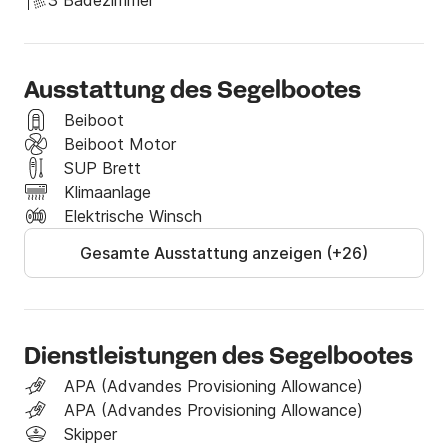
3 Badezimmer
Sie Fragen zu den Routen, der Yacht, den Preisen, 
Rabatten und anderen Dingen haben.

Ich stehe zu Ihrer Verfügung und Sie sollten mich über 
Ausstattung des Segelbootes
die Nachricht Click&Boat kontaktieren.
Beiboot
Beiboot Motor
SUP Brett
Klimaanlage
Elektrische Winsch
Gesamte Ausstattung anzeigen (+26)
Dienstleistungen des Segelbootes
APA (Advandes Provisioning Allowance)
APA (Advandes Provisioning Allowance)
Skipper