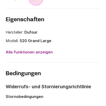
Eigenschaften
Hersteller:
Dufour
Modell:
520 Grand Large
Jahr:
2018
Alle Funktionen anzeigen
Anzahl Plätze an Bord:
12 Personen
Anzahl Kabinen:
5
Bedingungen
Anzahl Schlafplätze:
12
Anzahl Badezimmer:
3
Widerrufs- und Stornierungsrichtlinie
Länge:
15.2m
Stornobedingungen
Breite:
4.8m