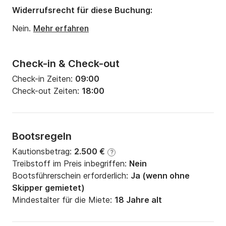
Tiefgang:
2.3m
Widerrufsrecht für diese Buchung:
Motorleistung:
110PS
Nein.
Mehr erfahren
Check-in & Check-out
Check-in Zeiten:
09:00
Check-out Zeiten:
18:00
Bootsregeln
Kautionsbetrag:
2.500 €
?
Treibstoff im Preis inbegriffen:
Nein
Bootsführerschein erforderlich:
Ja (wenn ohne
Skipper gemietet)
Mindestalter für die Miete:
18 Jahre alt