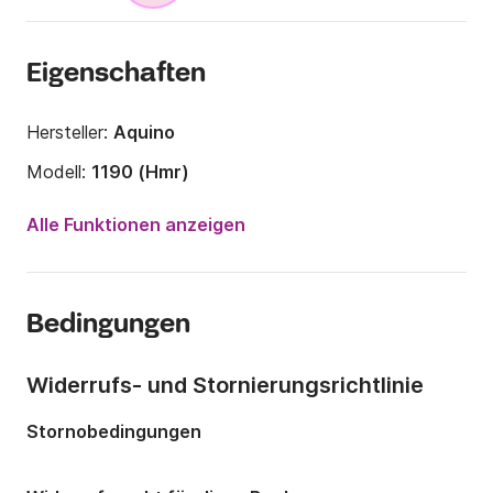
Eigenschaften
Hersteller:
Aquino
Modell:
1190 (Hmr)
Länge:
11.9m
Alle Funktionen anzeigen
Breite:
3.9m
Tiefgang:
0m
Bedingungen
Anzahl Plätze an Bord:
7 Personen
Anzahl Kabinen:
2
Widerrufs- und Stornierungsrichtlinie
Anzahl Schlafplätze:
7
Stornobedingungen
Anzahl Badezimmer:
2