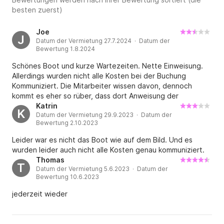
besten zuerst)
Joe
J
Datum der Vermietung 27.7.2024 · Datum der
Bewertung 1.8.2024
Schönes Boot und kurze Wartezeiten. Nette Einweisung.
Allerdings wurden nicht alle Kosten bei der Buchung
Kommuniziert. Die Mitarbeiter wissen davon, dennoch
kommt es eher so rüber, dass dort Anweisung der
verschwiegenheit gilt. Bei drei Mitarbeitern hatte jeder
Katrin
K
Datum der Vermietung 29.9.2023 · Datum der
eine andere Begründung, und bei der anstehenden
Bewertung 2.10.2023
Bezahlung gab es keinerlei Einsicht und nur
drumherumgerede. Ich werde in Zukunft kein Boot mehr
Leider war es nicht das Boot wie auf dem Bild. Und es
dort mieten. Bei der Anmietung wird jede Betriebsstunde
wurden leider auch nicht alle Kosten genau kommuniziert.
mit 13,90€ berechnet. Da kommen bei ein paar Tagen
Thomas
T
höhere Summen zusammen. Das ist so nicht in Ordnung und
Datum der Vermietung 5.6.2023 · Datum der
sollte richtig kommuniziert werden.
Bewertung 10.6.2023
jederzeit wieder