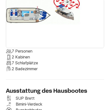
Ausstattungsmerkmale:

    - Fußbodenheizung im Salon

    - Joystick-Steuerung

    - Hydraulische Ankerwinsch

    - gepolsterte Liegewiese auf dem Dach

    - Starterpaket inklusive

    - viel Platz auf dem Achterdeck
7 Personen
2 Kabinen
7 Schlafplätze
2 Badezimmer
Ausstattung des Hausbootes
SUP Brett
Bimini-Verdeck