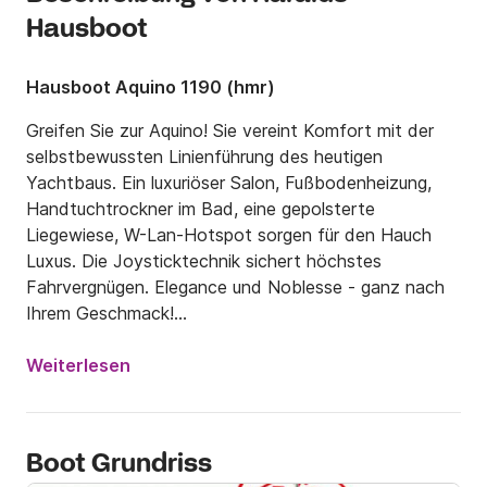
Hausboot
Hausboot Aquino 1190 (hmr)
Greifen Sie zur Aquino! Sie vereint Komfort mit der 
selbst­bewussten Linienführung des heutigen 
Yachtbaus. Ein luxuriöser Salon, Fußbodenheizung, 
Handtuchtrockner im Bad, eine gepolsterte 
Liegewiese, W-Lan-Hotspot sorgen für den Hauch 
Luxus. Die Joysticktechnik sichert höchstes 
Fahrvergnügen. Elegance und Noblesse - ganz nach 
Ihrem Geschmack!

Ideal für zwei Paare oder Familien.

Weiterlesen
    5 Betten + 2 x Aufbettung im Salon

    2 Kabinen

Boot Grundriss
    2 Badezimmer 
