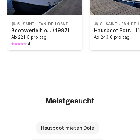
5
·
SAINT-JEAN-DE-LOSNE
8
·
SAINT-JEAN-DE-
Bootsverleih ohne Führerschein in Burgund
(1987)
Hausboot Porter Haylett FB1325
(
Ab
221 € pro tag
Ab
243 € pro tag
4
Meistgesucht
Hausboot mieten Dole