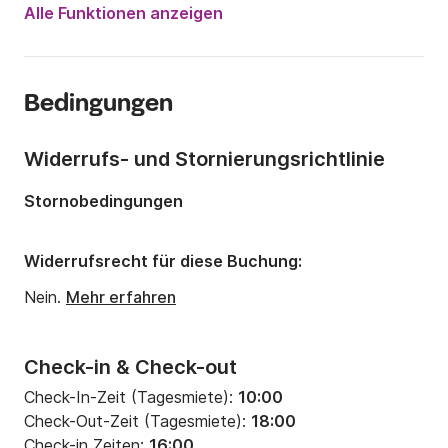
Jahr:
1987 (Renoviert in 2018)
Alle Funktionen anzeigen
Länge:
9.3m
Breite:
3.1m
Bedingungen
Tiefgang:
0m
Anzahl Plätze an Bord:
5 Personen
Widerrufs- und Stornierungsrichtlinie
Anzahl Kabinen:
2
Stornobedingungen
Anzahl Schlafplätze:
5
Anzahl Badezimmer:
1
Widerrufsrecht für diese Buchung:
Nein.
Mehr erfahren
Check-in & Check-out
Check-In-Zeit (Tagesmiete):
10:00
Check-Out-Zeit (Tagesmiete):
18:00
Check-in Zeiten:
16:00