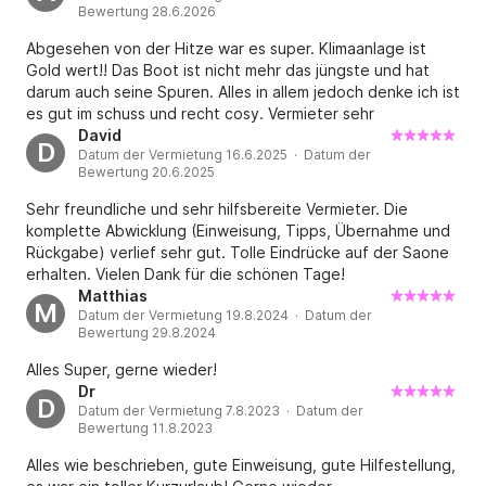
Bewertung 28.6.2026
Abgesehen von der Hitze war es super. Klimaanlage ist
Gold wert!! Das Boot ist nicht mehr das jüngste und hat
darum auch seine Spuren. Alles in allem jedoch denke ich ist
es gut im schuss und recht cosy. Vermieter sehr
zuvorkommend und super freundlich. Danke und wer
David
D
Datum der Vermietung 16.6.2025 · Datum der
weiss.... Vielleicht mal wieder 👍
Bewertung 20.6.2025
Sehr freundliche und sehr hilfsbereite Vermieter. Die
komplette Abwicklung (Einweisung, Tipps, Übernahme und
Rückgabe) verlief sehr gut. Tolle Eindrücke auf der Saone
erhalten. Vielen Dank für die schönen Tage!
Matthias
M
Datum der Vermietung 19.8.2024 · Datum der
Bewertung 29.8.2024
Alles Super, gerne wieder!
Dr
D
Datum der Vermietung 7.8.2023 · Datum der
Bewertung 11.8.2023
Alles wie beschrieben, gute Einweisung, gute Hilfestellung,