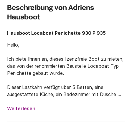
Beschreibung von Adriens
Hausboot
Hausboot Locaboat Penichette 930 P 935
Hallo,

Ich biete Ihnen an, dieses lizenzfreie Boot zu mieten, 
das von der renommierten Baustelle Locaboat Typ 
Penichette gebaut wurde.

Dieser Lastkahn verfügt über 5 Betten, eine 
ausgestattete Küche, ein Badezimmer mit Dusche 
und WC sowie ein Schiebedach, um die schöne Sonne 
der Navigation in der Luft zu genießen.

Weiterlesen
Die Region ist ein Traumort für einen Urlaub im 
Herzen unberührter Natur.
