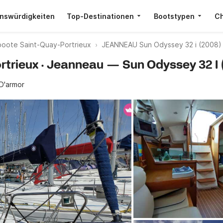
nswürdigkeiten
Top-Destinationen
Bootstypen
Ch
oote Saint-Quay-Portrieux
JEANNEAU Sun Odyssey 32 i (2008)
ortrieux · Jeanneau — Sun Odyssey 32 I 
D'armor