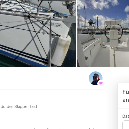
Fü
an
 du der Skipper bist.
Dat