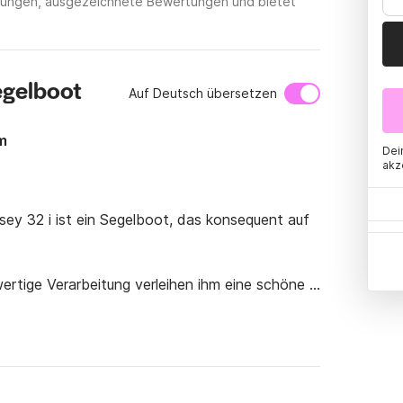
ietungen, ausgezeichnete Bewertungen und bietet
egelboot
Auf Deutsch übersetzen
m
Dei
akz
ey 32 i ist ein Segelboot, das konsequent auf 
tige Verarbeitung verleihen ihm eine schöne 
es Interieur, ein Boot, auf dem Sie Ihren 