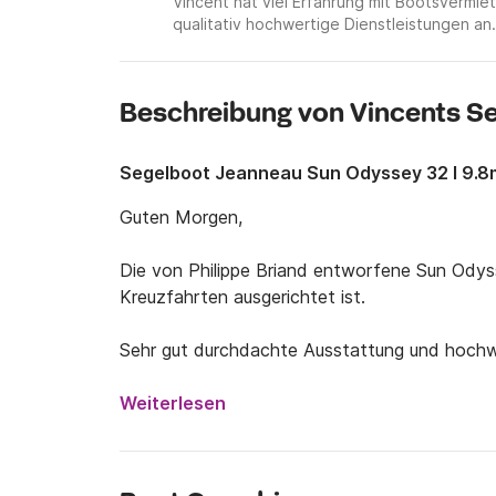
Vincent hat viel Erfahrung mit Bootsverm
qualitativ hochwertige Dienstleistungen an.
Beschreibung von Vincents S
Segelboot Jeanneau Sun Odyssey 32 I 9.8
Guten Morgen,

Die von Philippe Briand entworfene Sun Odyss
Kreuzfahrten ausgerichtet ist.

Sehr gut durchdachte Ausstattung und hochwer
Cruiser-Balance.

Weiterlesen
Ein großes und komfortables Cockpit, ein warm
Urlaub gerne verbringen werden.
