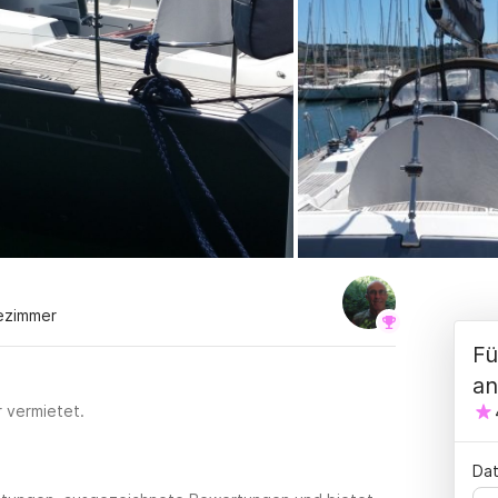
ezimmer
Fü
an
r vermietet.
Dat