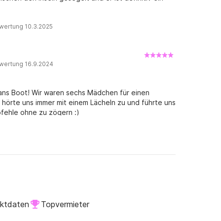
die anderen Bewertungen der letzten Jahre an – meine
tets aufmerksam gegenüber meinen Kunden, die, wenn
erwartet, sodass es keine Überraschungen gibt.
wertung 10.3.2025
unden, diesen Kommentar zu ignorieren. Vielen Dank,
wertung 16.9.2024
ans Boot! Wir waren sechs Mädchen für einen
an hörte uns immer mit einem Lächeln zu und führte uns
fehle ohne zu zögern :)
aktdaten
Topvermieter