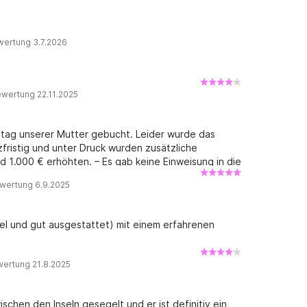
wertung 3.7.2026
wertung 22.11.2025
tag unserer Mutter gebucht. Leider wurde das
fristig und unter Druck wurden zusätzliche
1.000 € erhöhten. – Es gab keine Einweisung in die
stung; wir mussten nach dem Zielort fragen. – Wir
wertung 6.9.2025
mussten dann an unserem Geburtstag in einem
ählen, die wir komplett selbst bezahlen mussten. –
aucht, ohne uns zu informieren. – Unprofessionelles
el und gut ausgestattet) mit einem erfahrenen
nen, Verweigerung des Anlegens im Hafen,
e Sicherheitsvorkehrungen gegenüber Tauchern). –
rechnet, was bei der Buchung nicht erwähnt wurde.
wertung 21.8.2025
fessionalität, weit entfernt von der Ruhe und
amilientag gewünscht hatten. ****Antwort des
r fühle ich mich völlig übergangen, da er
wischen den Inseln gesegelt und er ist definitiv ein