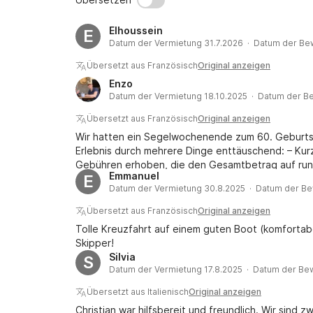
Elhoussein
E
Datum der Vermietung 31.7.2026 · Datum der Be
Übersetzt aus Französisch
Original anzeigen
Enzo
Datum der Vermietung 18.10.2025 · Datum der Be
Übersetzt aus Französisch
Original anzeigen
Wir hatten ein Segelwochenende zum 60. Geburts
Erlebnis durch mehrere Dinge enttäuschend: – Kurz
Gebühren erhoben, die den Gesamtbetrag auf rund 
Emmanuel
E
Route, die Sicherheitsvorkehrungen oder die Ausrü
Datum der Vermietung 30.8.2025 · Datum der Be
wurden ohne Dank zu Mahlzeiten eingeladen und 
Restaurant essen und die teuersten Gerichte ausw
Übersetzt aus Französisch
Original anzeigen
Lebensmittel wurden in unserer Abwesenheit verbr
Tolle Kreuzfahrt auf einem guten Boot (komfortab
Verhalten und Navigation (Umgehung von Sperrzo
Skipper!
erzwungene Transfers in Zodiacs und mangelhaft
Silvia
S
Am Ende der Reise wurde uns Treibstoff extra be
Datum der Vermietung 17.8.2025 · Datum der Be
Kurz gesagt: ein Ausflug ohne Transparenz und Pro
Entspannung, die wir uns für diesen besonderen F
Übersetzt aus Italienisch
Original anzeigen
Eigentümers****** Hallo, bezüglich Enzos Kommenta
Christian war hilfsbereit und freundlich. Wir sind z