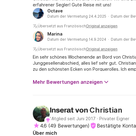
schlichtweg falsch ist. Schauen Sie sich einfach 
erfahrener Segler! Gute Reise mit uns!
Richtlinien haben sich nicht geändert. Ich bin s
Octave
sie mein Angebot gelesen haben, wissen, was sie 
Datum der Vermietung 24.4.2025 · Datum der Be
Daher bitte ich meine aktuellen und zukünftigen K
Übersetzt aus Französisch
Original anzeigen
Christian
Marina
Datum der Vermietung 14.9.2024 · Datum der Be
Übersetzt aus Französisch
Original anzeigen
Ein sehr schönes Wochenende an Bord von Christi
Junggesellenabschied, alles lief sehr gut. Christi
zu den schönsten Ecken von Porquerolles. Ich emp
Mehr Bewertungen anzeigen
Christian
Inserat von
Mitglied seit Juni 2017
·
Privater Eigner
4.6
(
49 Bewertungen
)
Bestätigte Kont
Über mich