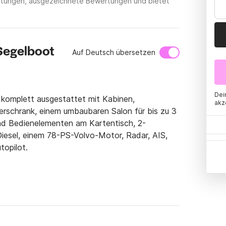
mietungen, ausgezeichnete Bewertungen und bietet
Segelboot
Auf Deutsch übersetzen
Dei
omplett ausgestattet mit Kabinen, 
akz
rschrank, einem umbaubaren Salon für bis zu 3 
und Bedienelementen am Kartentisch, 2-
iesel, einem 78-PS-Volvo-Motor, Radar, AIS, 
opilot.

roßes Cruiser-Boot, 3 automatische Reffs, 
bag & Lazyjacks. Mit 3 elektrischen Winschen 
, Niedergangsverdeck, Bimini, Sonnensegel, 
Kabel, 2. Anker, dieses Jahr ausgestattet mit 