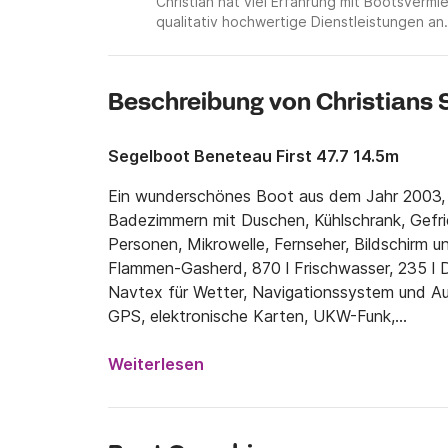
Christian hat viel Erfahrung mit Bootsver
qualitativ hochwertige Dienstleistungen an.
Beschreibung von Christians 
Segelboot Beneteau First 47.7 14.5m
Ein wunderschönes Boot aus dem Jahr 2003, k
Badezimmern mit Duschen, Kühlschrank, Gefrie
Personen, Mikrowelle, Fernseher, Bildschirm 
Flammen-Gasherd, 870 l Frischwasser, 235 l D
Navtex für Wetter, Navigationssystem und Aut
GPS, elektronische Karten, UKW-Funk,

Deckebene; Ausgefahrener Mast, Großsegel, g
Weiterlesen
Rollgenua, Stagsegel auf Rollreffanlage, Lazy
plus 3 manuellen, einziehbarem Bugstrahlruder
elektrischem Wasserverteiler, 60 m Kette und 