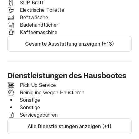
Willkommen an Bord des Havelzaubers, ein 
SUP Brett
persönlicher Rückzugsort auf dem Wasser. Mit viel 
Elektrische Toilette
Liebe zum Detail gestaltet, bietet dieses Hausboot 
Bettwäsche
eine Oase der Ruhe und Erholung. Der Alltag bleibt 
Badehandtücher
hinter einem, während unvergessliche Momente in der 
Kaffeemaschine
malerischen Natur der Havel genossen werden.

Gesamte Ausstattung anzeigen (+13)
🌅 Das Hausboot Havelzauber bietet die Möglichkeit, 
dem Alltag zu entfliehen und pure Freiheit auf dem 
Wasser zu erleben.

Dienstleistungen des Hausbootes
☕️ Wer von einer Auszeit inmitten unberührter Natur 
Pick Up Service
träumt, umgeben von glitzerndem Wasser und dem 
Reinigung wegen Haustieren
sanften Rauschen der Wellen, findet mit dem 
Sonstige
Hausboot Havelzauber die perfekte Möglichkeit, 
Sonstige
diesen Traum zu verwirklichen.

Servicegebühren
Alle Dienstleistungen anzeigen (+1)
🧘 Hier lassen sich pure Entspannung und 
unvergessliche Abenteuer erleben – ob zu zweit, mit 