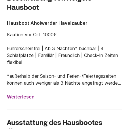
Hausboot
Hausboot Ahoiwerder Havelzauber
Kaution vor Ort: 1000€

Führerscheinfrei | Ab 3 Nächten* buchbar | 4 
Schlafplätze | Familiär | Freundlich | Check-In Zeiten 
flexibel

*außerhalb der Saison- und Ferien-/Feiertagszeiten 
können auch weniger als 3 Nächte angefragt werden. 
(Oktober bis April)

Weiterlesen
Entdecke die Magie des Havelzaubers – Ein 
schwimmendes Zuhause abseits des Alltags

Ausstattung des Hausbootes