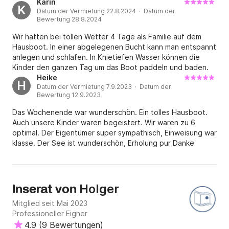
Karin
K
und einer Flasche Wein an Bord. Das hat das Urlaubsgefühl
Datum der Vermietung 22.8.2024 · Datum der
Führerscheinfreies Hausboot auf der Havel mieten

direkt perfekt gemacht. Ob Baden, Angeln, Grillen,
Bewertung 28.8.2024
Entspannen vor dem Fernseher oder einfach dem
Wir hatten bei tollen Wetter 4 Tage als Familie auf dem
Froschquaken bei einem herrlichen Sonnenuntergang
Die großzügige Sonnenterrasse ist der perfekte Ort, 
Hausboot. In einer abgelegenen Bucht kann man entspannt
lauschen – es war einfach fantastisch. Wir möchten uns
um die warmen Strahlen zu spüren, den Blick über das 
anlegen und schlafen. In Knietiefen Wasser können die
herzlich bedanken, freuen uns schon auf unseren nächsten
Wasser schweifen zu lassen und die Seele baumeln zu 
Kinder den ganzen Tag um das Boot paddeln und baden.
Besuch und können dieses Hausboot uneingeschränkt
lassen. Ob mit einem Buch in der Hand oder einem 
Heike
weiterempfehlen.
H
Datum der Vermietung 7.9.2023 · Datum der
erfrischenden Getränk – hier beginnt jeder Tag mit 
Bewertung 12.9.2023
einem Lächeln.

Das Wochenende war wunderschön. Ein tolles Hausboot.
Auch unsere Kinder waren begeistert. Wir waren zu 6
❤️ Mit Liebe zum Detail gebaut

optimal. Der Eigentümer super sympathisch, Einweisung war
klasse. Der See ist wunderschön, Erholung pur Danke
Jedes Element an Bord des Havelzauber wurde mit 
Holger und Anne .Wir kommen wieder ! ☀️
Sorgfalt ausgewählt, um ein Gefühl von Geborgenheit 
und Komfort zu vermitteln. Die harmonische 
Holger
Inserat von
Gestaltung lädt dazu ein, sich sofort wie zu Hause zu 
fühlen.

Mitglied seit Mai 2023
Professioneller Eigner
🛏️ Kuscheliges Schlafzimmer mit 1,60er Bett

4.9
(
9 Bewertungen
)