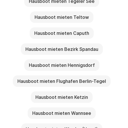
Schiffsreise ohne Angaben von Gründen durch 
Hausboot mieten Tegeler See
schriftliche Erklärung vom Mietvertrag 
zurückzutreten.

Hausboot mieten Teltow
Er ist im Fall eines Rücktritts verpflichtet, folgende 
Entschädigung zu zahlen:

Hausboot mieten Caputh
Eintreffen der Rücktrittserklärung 30 Kalendertage 
vor Beginn der Bootsreise: 50% des Mietpreises. 
Hausboot mieten Bezirk Spandau
Eintreffen der Rücktrittserklärung weniger als 30 
Kalendertage vor Beginn der Bootsreise: 100% des 
Hausboot mieten Hennigsdorf
Mietpreises.

Sofern der Vercharterer das Schiff weitervermieten 
Hausboot mieten Flughafen Berlin-Tegel
kann oder die Rücktrittserklärung früher als 30 
Kalendertage vor Beginn der Bootsreise eingetroffen 
ist, ist der Charterer nur zu einer Bearbeitungsgebühr 
Hausboot mieten Ketzin
von 150,- Euro verpflichtet.

Der Nachweis eines geringeren oder nicht 
Hausboot mieten Wannsee
eingetretenen Schadens steht dem Charterer frei. Es 
wird der Abschluss einer Reiserücktrittsversicherung 