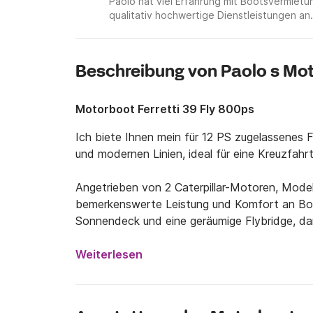
Paolo hat viel Erfahrung mit Bootsvermie
qualitativ hochwertige Dienstleistungen an.
Beschreibung von Paolo s Mo
Motorboot Ferretti 39 Fly 800ps
Ich biete Ihnen mein für 12 PS zugelassenes F
und modernen Linien, ideal für eine Kreuzfahrt
Angetrieben von 2 Caterpillar-Motoren, Modell
bemerkenswerte Leistung und Komfort an Bord
Sonnendeck und eine geräumige Flybridge, dam
Zügen genießen können.

Weiterlesen
Unter Deck verfügt das Boot über eine Maste
Gemeinschaftsbad und einen großen Wohnbere