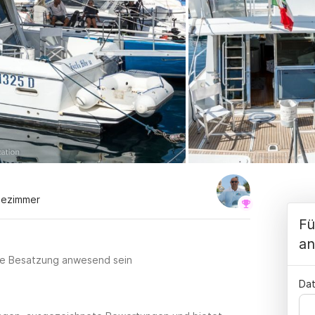
dezimmer
Fü
an
lle Besatzung anwesend sein
Dat