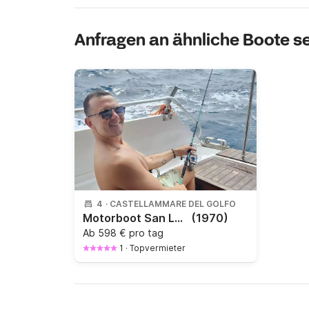
Anfragen an ähnliche Boote 
4
·
CASTELLAMMARE DEL GOLFO
Motorboot San Lorenzo SAN LORENZO 40 370PS
(1970)
Ab
598 € pro tag
1
·
Topvermieter