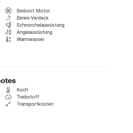
s
n in geselliger Runde ein. Die Küche ist mit 2 
et.

Beiboot Motor
Bimini-Verdeck
ay, Badeplattform mit 4-stufiger Leiter, 
Schnorchelausrüstung
Angelausrüstung
Warmwasser
itere Informationen!
ootes
Koch
Treibstoff
Transportkosten