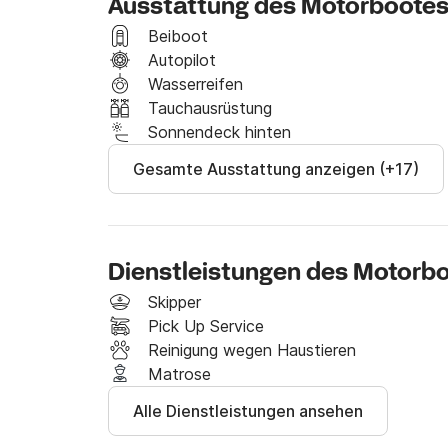
Ausstattung des Motorboote
Die große Essecke mit L-Sofa lädt zum Verweile
Kühlschränken und 1 Gefrierschrank ausgestatt
Beiboot
Autopilot
Doppelte Instrumentierung, hydraulische Gangw
Wasserreifen
Warm- und Kaltwasserdusche.

Tauchausrüstung
Sonnendeck hinten
Kontaktieren Sie mich unter Click&Boat für we
Gesamte Ausstattung anzeigen (+17)
Dienstleistungen des Motorb
Skipper
Pick Up Service
Reinigung wegen Haustieren
Matrose
Alle Dienstleistungen ansehen