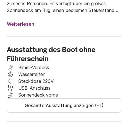
zu sechs Personen. Es verfügt über ein großes 
Sonnendeck am Bug, einen bequemen Steuerstand 
mit Kissen für bis zu zwei Personen, geschützt durch 
eine Windschutzscheibe, und ein gemütliches Sofa 
Weiterlesen
am Heck. Ein großes Sonnensegel spendet Ihnen in 
den heißesten Stunden des Tages Schatten.

Ausstattung des Boot ohne
Mindestalter für die Anmietung: 21 Jahre.

Führerschein
Der Halbtagesmietpreis ist in zwei Zeitfenstern 
Bimini-Verdeck
verfügbar.

Wasserreifen
Steckdose 220V
Im Mietpreis nicht enthalten:

USB-Anschluss
Sonnendeck vorne
- Treibstoff, zahlbar im Hafen nach Verbrauch. Die 
Gesamte Ausstattung anzeigen (+1)
Treibstoffkosten betragen ca. 2,20 €, können aber je 
nach Benzinpreis variieren.

- Bordküche
