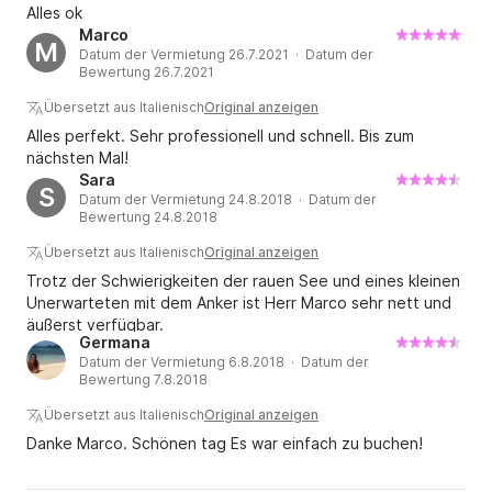
eine gut dreißig Meter hohe Felswand, die einst 
Alles ok
Marco
bewohnt war und einem Mann als Zuhause diente.

M
Datum der Vermietung 26.7.2021 · Datum der
Nicht zuletzt beherbergt die Gegend Egnazia, die 
Bewertung 26.7.2021
größte archäologische Stätte Apuliens, und Savelletri, 
Übersetzt aus Italienisch
Original anzeigen
ein charmantes, malerisches Fischerdorf.

Alles perfekt. Sehr professionell und schnell. Bis zum
nächsten Mal!
Oder segeln Sie entlang der Küste nach Süden 
Sara
S
zwischen Pilone/Torre San Leonardo und Torre Santa 
Datum der Vermietung 24.8.2018 · Datum der
Bewertung 24.8.2018
Sabina.

Genießen Sie den Küstenabschnitt mit seinen hohen, 
Übersetzt aus Italienisch
Original anzeigen
mit jahrhundertealten Wacholderbäumen 
Trotz der Schwierigkeiten der rauen See und eines kleinen
bewachsenen Dünen, den öffentlichen und privaten 
Unerwarteten mit dem Anker ist Herr Marco sehr nett und
äußerst verfügbar.
Sandstränden und den faszinierenden Klippen von 
Germana
Pilone. Machen Sie einen Abstecher nach Quarto di 
Datum der Vermietung 6.8.2018 · Datum der
Monte, einem Strand mit klarem Wasser und 
Bewertung 7.8.2018
goldenem Sand.

Übersetzt aus Italienisch
Original anzeigen
Legen Sie eine Pause im alten Hafen von Ostuni 
Danke Marco. Schönen tag Es war einfach zu buchen!
(Petrolla) ein, der heute ein kleiner Yachthafen ist, 
Anlegestelle für kleine Fischerboote und Sportboote, 