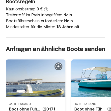
Bootsregeln
Kautionsbetrag:
0 €
?
Treibstoff im Preis inbegriffen:
Nein
Bootsführerschein erforderlich:
Nein
Mindestalter für die Miete:
18 Jahre alt
Anfragen an ähnliche Boote senden
8
·
FASANO
6
·
FASANO
Boot ohne Führerschein italboats Predator 5.50 40PS
(2017)
Boot ohne Führerschein Coverline Pescosa 5.80 40PS
(