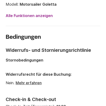
Modell:
Motorsailer Goletta
Motorleistung:
114PS
Alle Funktionen anzeigen
Länge:
13.2m
Jahr:
1930 (Renoviert in 2020)
Bedingungen
Anzahl Plätze an Bord:
10 Personen
Anzahl Kabinen:
2
Widerrufs- und Stornierungsrichtlinie
Anzahl Schlafplätze:
5
Stornobedingungen
Anzahl Badezimmer:
1
Widerrufsrecht für diese Buchung:
Nein.
Mehr erfahren
Check-in & Check-out