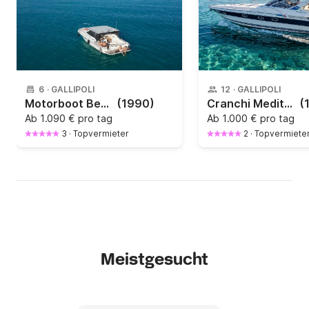
6
·
GALLIPOLI
12
·
GALLIPOLI
Motorboot Bertram TROJAN 33 500PS
(1990)
Cranchi Mediterranee 40
(
Ab
1.090 € pro tag
Ab
1.000 € pro tag
3
·
Topvermieter
2
·
Topvermiete
Meistgesucht