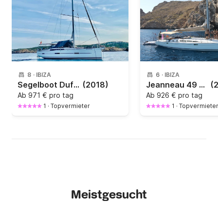
8
·
IBIZA
6
·
IBIZA
Segelboot Dufour Grand large 460 14m
(2018)
Jeanneau 49 – Eignerversion | Refit 2024 | Mit Generator & Wasseraufbereiter
(
Ab
971 € pro tag
Ab
926 € pro tag
1
·
Topvermieter
1
·
Topvermiete
Meistgesucht