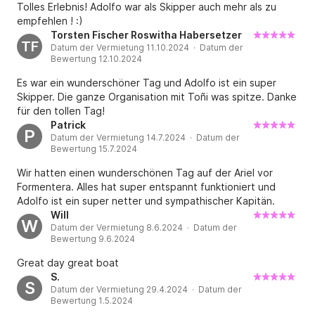
Tolles Erlebnis! Adolfo war als Skipper auch mehr als zu
(Router - Wi-Fi). Im Solarium, Matten, ideal für ein 
empfehlen ! :)
Sonnenbad oder napping, ist auch ein Kühlschrank in 
Torsten Fischer Roswitha Habersetzer
TF
der Badewanne zu vermeiden, um das Bier zu 
Datum der Vermietung 11.10.2024 · Datum der
Bewertung 12.10.2024
betreten.

Es war ein wunderschöner Tag und Adolfo ist ein super
Skipper. Die ganze Organisation mit Toñi was spitze. Danke
Zusätzlich zu den beiden inneren Kühlschränke, hat es 
für den tollen Tag!
eine große, mehrere Taschen aus Eis und anderen 
Patrick
P
gefrorenen Gefrierschrank.

Datum der Vermietung 14.7.2024 · Datum der
Sie werden nichts verpassen ... Fliegenfenster auf 
Bewertung 15.7.2024
Luken, unsere Idee ist, Ihr Vertrauen zu erhalten, so 
Wir hatten einen wunderschönen Tag auf der Ariel vor
dass Sie auf unser neues Boot zurückkehren und uns 
Formentera. Alles hat super entspannt funktioniert und
empfehlen.

Adolfo ist ein super netter und sympathischer Kapitän.
Will
W
Datum der Vermietung 8.6.2024 · Datum der
Am Freitag Nachmittag Rückkehr nach Ibiza, werden 
Bewertung 9.6.2024
Sie die Gelegenheit nutzen, an einem seiner 
Great day great boat
großartigen Restaurants zum Abendessen zu gehen, 
S.
S
wissen wir nicht wenige, die nicht typische Touristen 
Datum der Vermietung 29.4.2024 · Datum der
sind, empfehlen wir ... am Samstag ...: ((, müssen wir 
Bewertung 1.5.2024