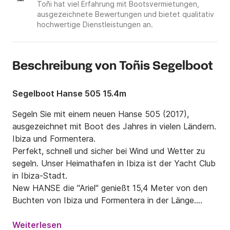
Toñi hat viel Erfahrung mit Bootsvermietungen,
ausgezeichnete Bewertungen und bietet qualitativ
hochwertige Dienstleistungen an.
Beschreibung von Toñis Segelboot
Segelboot Hanse 505 15.4m
Segeln Sie mit einem neuen Hanse 505 (2017), 
ausgezeichnet mit Boot des Jahres in vielen Ländern. 
Ibiza und Formentera.

Perfekt, schnell und sicher bei Wind und Wetter zu 
segeln. Unser Heimathafen in Ibiza ist der Yacht Club 
in Ibiza-Stadt.

New HANSE die "Ariel" genießt 15,4 Meter von den 
Buchten von Ibiza und Formentera in der Länge.

Bis zu 10 Personen mehr Muster.

Homologation in Zone 2, 60 Meilen für 12 Personen. 
Weiterlesen