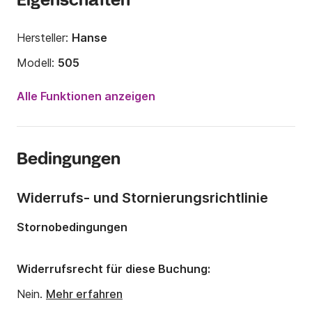
Eigenschaften
Hersteller:
Hanse
Modell:
505
Jahr:
2017
Alle Funktionen anzeigen
Anzahl Plätze an Bord:
11 Personen
Anzahl Kabinen:
6
Bedingungen
Anzahl Schlafplätze:
10
Anzahl Badezimmer:
3
Widerrufs- und Stornierungsrichtlinie
Länge:
15.4m
Stornobedingungen
Breite:
4.75m
Tiefgang:
2.38m
Widerrufsrecht für diese Buchung:
Motorleistung:
75PS
Nein.
Mehr erfahren