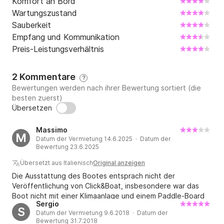
Komfort an Bord
- Koch

Wartungszustand
Sauberkeit
125,00 € pro Tag + Verpflegung

Empfang und Kommunikation
Preis-Leistungsverhältnis
SONSTIGES:

- Kautionsversicherung +125 EUR

2 Kommentare
?
125,00 € pro Buchung

Bewertungen werden nach ihrer Bewertung sortiert (die
besten zuerst)
- Frühes Einsteigen/Check-in 13 Uhr

Übersetzen
180,00 € pro Buchung

Massimo
M
- Zusätzliche Reinigung auf Anfrage

Datum der Vermietung 14.6.2025 · Datum der
Bewertung 23.6.2025
150,00 € pro Buchung

Übersetzt aus Italienisch
Original anzeigen
- Einweggebühr Kaštela- Dubrovnik, Anlegestelle 
Die Ausstattung des Bootes entsprach nicht der
Gebühren in DU sind nicht in diesem Preis inbegriffen, 
Veröffentlichung von Click&Boat, insbesondere war das
Check-out bis 14:00 Uhr 

Boot nicht mit einer Klimaanlage und einem Paddle-Board
Sergio
ausgestattet
400,00 € pro Buchung

S
Datum der Vermietung 9.6.2018 · Datum der
-Parken Sicheres Parken in der Marina 

Bewertung 31.7.2018