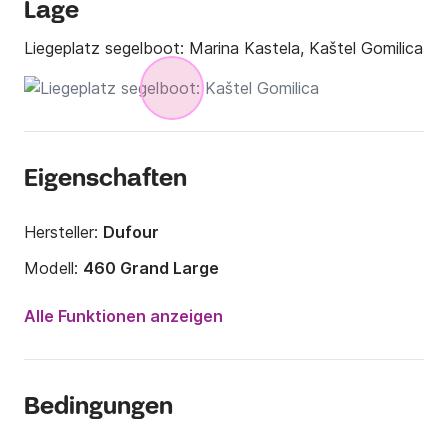
30,00€ einfache Fahrt
Lage
Liegeplatz segelboot:
Marina Kastela, Kaštel Gomilica
Eigenschaften
Hersteller:
Dufour
Modell:
460 Grand Large
Jahr:
2018
Alle Funktionen anzeigen
Anzahl Plätze an Bord:
10 Personen
Anzahl Kabinen:
4
Bedingungen
Anzahl Schlafplätze:
10