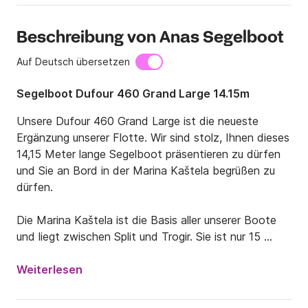
Beschreibung von Anas Segelboot
Auf Deutsch übersetzen
Segelboot Dufour 460 Grand Large 14.15m
Unsere Dufour 460 Grand Large ist die neueste 
Ergänzung unserer Flotte. Wir sind stolz, Ihnen dieses 
14,15 Meter lange Segelboot präsentieren zu dürfen 
und Sie an Bord in der Marina Kaštela begrüßen zu 
dürfen. 

Die Marina Kaštela ist die Basis aller unserer Boote 
und liegt zwischen Split und Trogir. Sie ist nur 15 
Minuten von Split entfernt und noch näher am 
Flughafen, sodass es nicht allzu schwierig sein wird, 
Weiterlesen
zum Boot zu gelangen.
