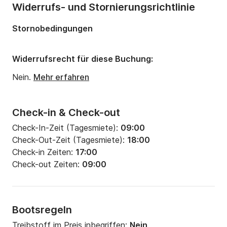
Anzahl Badezimmer:
4
Widerrufs- und Stornierungsrichtlinie
Länge:
14.15m
Stornobedingungen
Breite:
4.5m
Tiefgang:
2.2m
Widerrufsrecht für diese Buchung:
Motorleistung:
55PS
Nein.
Mehr erfahren
Check-in & Check-out
Check-In-Zeit (Tagesmiete):
09:00
Check-Out-Zeit (Tagesmiete):
18:00
Check-in Zeiten:
17:00
Check-out Zeiten:
09:00
Bootsregeln
Treibstoff im Preis inbegriffen:
Nein