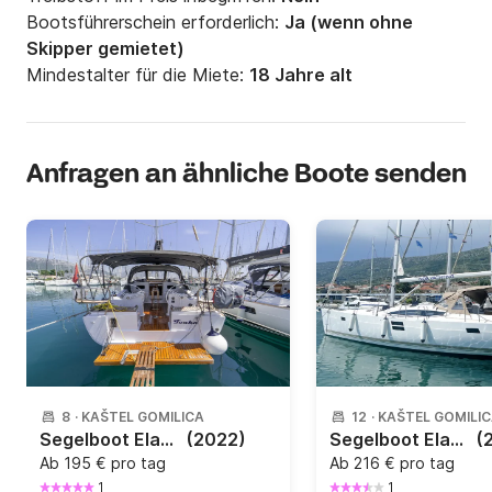
Bootsführerschein erforderlich:
Ja (wenn ohne
Skipper gemietet)
Mindestalter für die Miete:
18 Jahre alt
Anfragen an ähnliche Boote senden
8
·
KAŠTEL GOMILICA
12
·
KAŠTEL GOMILI
Segelboot Elan Marine Elan Impression 40.1 11.9m
(2022)
Segelboot Elan Marine Elan Impression 50 15.2m
(
Ab
195 € pro tag
Ab
216 € pro tag
1
1