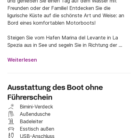
und genießen Sie einen Tag auf dem Wasser mit 
Freunden oder der Familie! Entdecken Sie die 
ligurische Küste auf die schönste Art und Weise: an 
Bord eines komfortablen Motorboots!

Steigen Sie vom Hafen Marina del Levante in La 
Spezia aus in See und segeln Sie in Richtung der 
wunderschönen ligurischen Küste. Erkunden Sie den 
atemberaubenden Golf, segeln Sie Richtung 
Weiterlesen
Portovenere und lassen Sie sich von den Wundern 
dieses Küstenabschnitts verzaubern!

Ausstattung des Boot ohne
Das Boot wird komplett ausgestattet mit allen 
Führerschein
Sicherheitsfunktionen und Zubehör geliefert, um 
maximale Sicherheit und Fahrspaß zu gewährleisten.

Bimini-Verdeck
Außendusche
Dieses Boot der neuesten Generation, das 2019 vom 
Badeleiter
Stapel lief, wurde nach höchsten Standards gebaut, 
Esstisch außen
um größtmöglichen Komfort an Bord zu 
USB-Anschluss