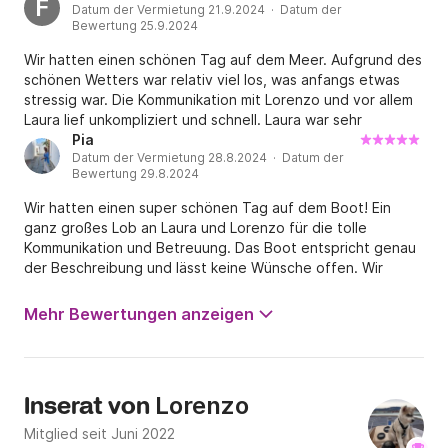
F
Datum der Vermietung 21.9.2024 · Datum der
Bewertung 25.9.2024
Wir hatten einen schönen Tag auf dem Meer. Aufgrund des
schönen Wetters war relativ viel los, was anfangs etwas
stressig war. Die Kommunikation mit Lorenzo und vor allem
Laura lief unkompliziert und schnell. Laura war sehr
freundlich und hat uns super eingewiesen. Den Tank
Pia
Datum der Vermietung 28.8.2024 · Datum der
mussten wir an der Tankstelle selber auffüllen. Hier hätten
Bewertung 29.8.2024
wir uns gewünscht, dass das von den Besitzern
übernommen wird, da wir uns als Laien nicht damit
Wir hatten einen super schönen Tag auf dem Boot! Ein
auskennen und uns das Tanken dadurch ganz schön Zeit
ganz großes Lob an Laura und Lorenzo für die tolle
gekostet hat.
Kommunikation und Betreuung. Das Boot entspricht genau
der Beschreibung und lässt keine Wünsche offen. Wir
haben uns auch als Anfänger wirklich sicher gefühlt und
konnten die beiden jederzeit erreichen. Lediglich die
Mehr Bewertungen anzeigen
Einfahrt in den Hafen zurück sollte man nicht
unterschätzen. Fürs Tanken haben wir zusätzlich für ca. 8h
nochmal knapp 30€ bezahlt. Nochmal tausend Dank für den
schönen Tag!
Lorenzo
Inserat von
Mitglied seit Juni 2022