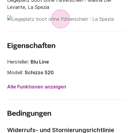
Liegeplatz boot ohne Führerschein :
Marina Del
Levante, La Spezia
Eigenschaften
Hersteller:
Blu Line
Modell:
Schizzo 520
Motorleistung:
40PS
Alle Funktionen anzeigen
Länge:
5m
Jahr:
2019
Bedingungen
Anzahl Plätze an Bord:
6 Personen
Widerrufs- und Stornierungsrichtlinie