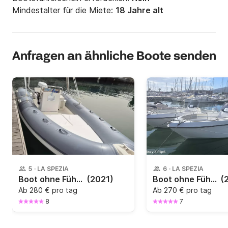
Mindestalter für die Miete:
18 Jahre alt
Anfragen an ähnliche Boote senden
5
·
LA SPEZIA
6
·
LA SPEZIA
Boot ohne Führerschein Bsc 9 550 30PS
(2021)
Boot ohne Führerschein TRIMARCHI 57S 40PS
(
Ab
280 € pro tag
Ab
270 € pro tag
8
7