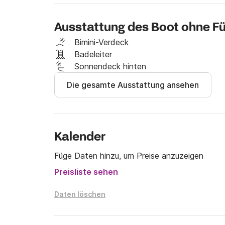
Für weitere Informationen oder ein individuel
Ausstattung des Boot ohne Fü
entspricht, kontaktieren Sie mich gerne un
Bimini-Verdeck
Badeleiter
Sonnendeck hinten
Die gesamte Ausstattung ansehen
Kalender
Füge Daten hinzu, um Preise anzuzeigen
Preisliste sehen
Daten löschen