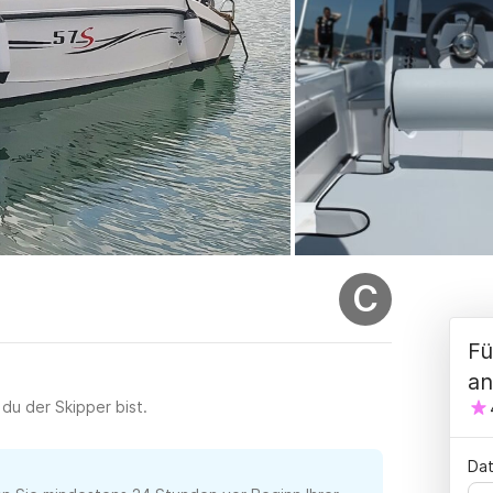
C
Fü
an
 du der Skipper bist.
Dat