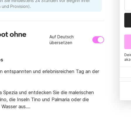
nn Sie mindestens 24 Stunden vor Beginn Ihrer
und Provision).
oot ohne
Auf Deutsch
übersetzen
Dei
ps
akz
n entspannten und erlebnisreichen Tag an der 
a Spezia und entdecken Sie die malerischen 
no, die Inseln Tino und Palmaria oder die 
 Wasser aus.

usche sowie einem komfortablen Bug- und 