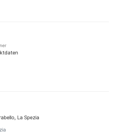
gner
aktdaten
abello, La Spezia