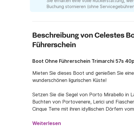
Sie erhalten eine volle Rückerstattung, we
Buchung stornieren (ohne Servicegebühren 
Beschreibung von Celestes B
Führerschein
Boot Ohne Führerschein Trimarchi 57s 40
Mieten Sie dieses Boot und genießen Sie eine
wunderschönen ligurischen Küste!

Setzen Sie die Segel von Porto Mirabello in L
Buchten von Portovenere, Lerici und Fiascheri
Cinque Terre mit ihren idyllischen Dörfern vom
Das Boot ist mit einem Sonnensegel, einer D
Weiterlesen
Heckdeck ausgestattet.
