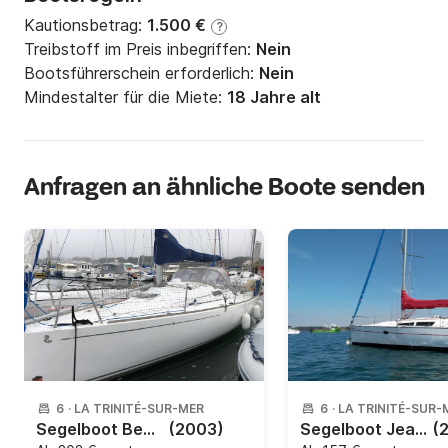
Kautionsbetrag:
1.500 €
?
Treibstoff im Preis inbegriffen:
Nein
Bootsführerschein erforderlich:
Nein
Mindestalter für die Miete:
18 Jahre alt
Anfragen an ähnliche Boote senden
6
·
LA TRINITÉ-SUR-MER
6
·
LA TRINITÉ-SUR-
Segelboot Beneteau First 27.7 8.6m
(2003)
Segelboot Jeanneau Sun Odyssey 32i 9.6m
(