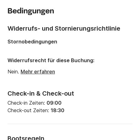
Anzahl Kabinen:
1
Bedingungen
Anzahl Schlafplätze:
4
Anzahl Badezimmer:
1
Widerrufs- und Stornierungsrichtlinie
Länge:
7.5m
Stornobedingungen
Breite:
2.9m
Tiefgang:
0.7m
Widerrufsrecht für diese Buchung:
Motorleistung:
8PS
Nein.
Mehr erfahren
Check-in & Check-out
Check-in Zeiten:
09:00
Check-out Zeiten:
18:30
Bootsregeln