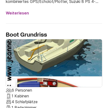
kombiniertes GPS/Echolot/Plotter, Suzuki 8 PS 4-
Takt-Motor mit Elektrostarter und Lichtmaschine, 
Beiboot... – neue Segel, Sprayhood auf dem Dach, 
Weiterlesen
Sonnenmarkise. Boot in ausgezeichnetem Zustand. 
Spi Kit - - 220 Volt Steckdose am Ponton - Beiboot
Boot Grundriss
6 Personen
1 Kabinen
4 Schlafplätze
1 Badezimmer