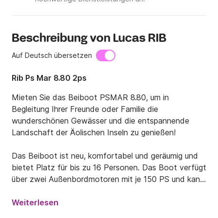
Beschreibung von Lucas RIB
Auf Deutsch übersetzen
Rib Ps Mar 8.80 2ps
Mieten Sie das Beiboot PSMAR 8.80, um in 
Begleitung Ihrer Freunde oder Familie die 
wunderschönen Gewässer und die entspannende 
Landschaft der Äolischen Inseln zu genießen!

Das Beiboot ist neu, komfortabel und geräumig und 
bietet Platz für bis zu 16 Personen. Das Boot verfügt 
über zwei Außenbordmotoren mit je 150 PS und kann 
auch ohne die Anwesenheit eines Skippers gefahren 
werden, sofern Sie einen Bootsführerschein besitzen.

Weiterlesen