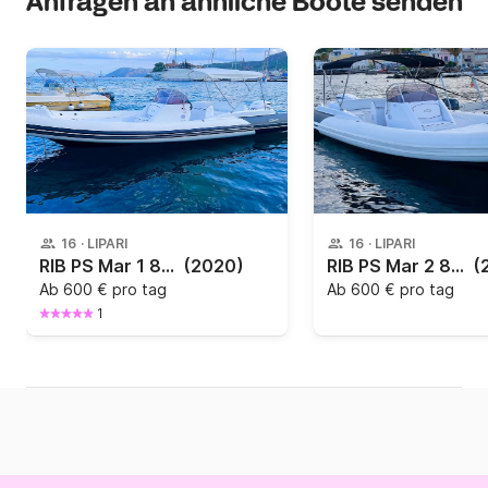
Anfragen an ähnliche Boote senden
16
·
LIPARI
16
·
LIPARI
RIB PS Mar 1 820
(2020)
RIB PS Mar 2 820
(
Ab
600 € pro tag
Ab
600 € pro tag
1