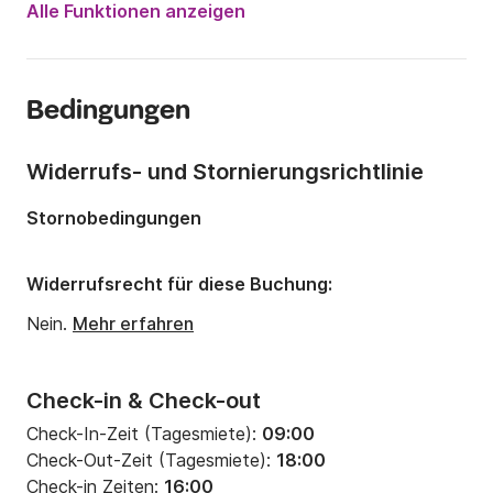
Alle Funktionen anzeigen
Anzahl Plätze an Bord:
12 Personen
Anzahl Kabinen:
5
Bedingungen
Anzahl Schlafplätze:
12
Anzahl Badezimmer:
3
Widerrufs- und Stornierungsrichtlinie
Länge:
15.75m
Stornobedingungen
Breite:
4.69m
Tiefgang:
2m
Widerrufsrecht für diese Buchung:
Motorleistung:
50PS
Nein.
Mehr erfahren
Check-in & Check-out
Check-In-Zeit (Tagesmiete):
09:00
Check-Out-Zeit (Tagesmiete):
18:00
Check-in Zeiten:
16:00