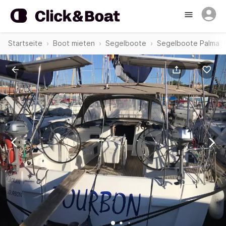
Startseite
Boot mieten
Segelboote
Segelboote Palma