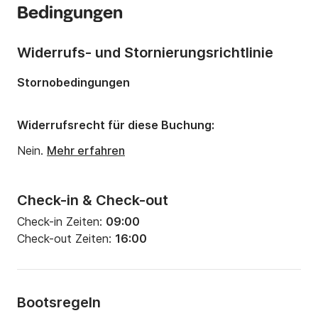
Bedingungen
Anzahl Schlafplätze:
7
Anzahl Badezimmer:
2
Widerrufs- und Stornierungsrichtlinie
Länge:
13.2m
Stornobedingungen
Breite:
4.2m
Tiefgang:
1.85m
Widerrufsrecht für diese Buchung:
Motorleistung:
40PS
Nein.
Mehr erfahren
Check-in & Check-out
Check-in Zeiten:
09:00
Check-out Zeiten:
16:00
Bootsregeln