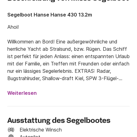
Segelboot Hanse Hanse 430 13.2m
Ahoi!

Willkommen an Bord! Eine außergewöhnliche und 
herrliche Yacht ab Stralsund, bzw. Rügen. Das Schiff 
ist perfekt für jeden Anlass: einen entspannten Urlaub 
mit der Familie, ein Treffen mit Freunden oder einfach 
nur ein lässiges Segelerlebnis. EXTRAS: Radar, 
Bugstrahlruder, Shallow-draft Kiel, SPW 3-Flügel-
Faltpropeller, 55 PS Motor, Lederausstattung im 
Salon, 2 Bäder, 3D-Matten unter allen Matratzen, 
Weiterlesen
üppige Ausstattung mit Pütt & Pann ...  

Sobald Sie an Bord der Yacht sind, genießen Sie volle 
Ausstattung des Segelbootes
Privatsphäre.

Elektrische Winsch