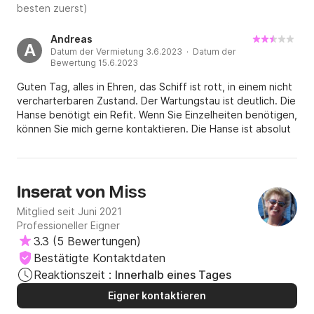
besten zuerst)
Andreas
A
Datum der Vermietung 3.6.2023 · Datum der
Bewertung 15.6.2023
Guten Tag, alles in Ehren, das Schiff ist rott, in einem nicht
vercharterbaren Zustand. Der Wartungstau ist deutlich. Die
Hanse benötigt ein Refit. Wenn Sie Einzelheiten benötigen,
können Sie mich gerne kontaktieren. Die Hanse ist absolut
nicht empfehlenswert. Die Crew vor Ort( die Erfahrenen)
waren gut bis sehr gut, der jungsche eine
Unverschämtheit, nicht der jüngste ist gemeint. So, nie
wieder. Ich erwarte eine Reaktion, was eine Rückerstattung
Miss
Inserat von
anbelangt. Danke Andreas
Mitglied seit Juni 2021
Professioneller Eigner
3.3
(
5 Bewertungen
)
Bestätigte Kontaktdaten
Reaktionszeit :
Innerhalb eines Tages
Eigner kontaktieren