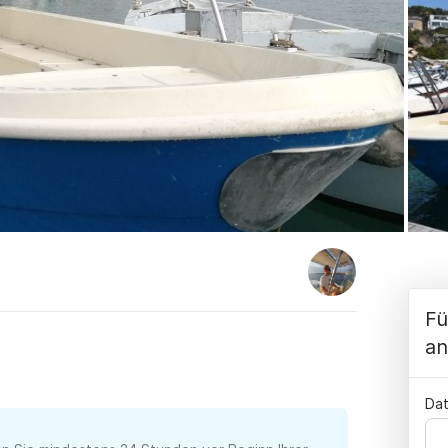
Fü
an
Dat