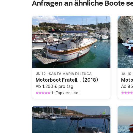
Anfragen an ähnliche Boote 
12
·
SANTA MARIA DI LEUCA
10
Motorboot Fratelli Mileo Leucosia 28 230PS
(2018)
Ab
1.200 € pro tag
Ab
85
1
·
Topvermieter