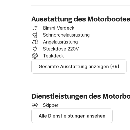
und mit allem Komfort.

Unsere Skipper erklären Ihnen ausführlich die
Ausstattung des Motorboote
erwarten Sie an Bord!

Bimini-Verdeck
Kontaktieren Sie mich unter Click&Boat, um d
Schnorchelausrüstung
unvergesslichen Tag zu erleben!! 

Angelausrüstung
Steckdose 220V
Maximal 12 Personen an Bord, Treibstoff ist i
Teakdeck
Gesamte Ausstattung anzeigen (+9)
Dienstleistungen des Motorb
Skipper
Alle Dienstleistungen ansehen