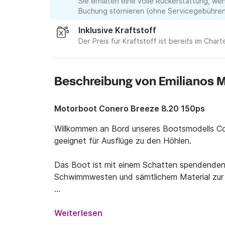
Sie erhalten eine volle Rückerstattung, we
Buchung stornieren (ohne Servicegebühren 
Inklusive Kraftstoff
Der Preis für Kraftstoff ist bereits im Chart
Beschreibung von Emilianos 
Motorboot Conero Breeze 8.20 150ps
Willkommen an Bord unseres Bootsmodells Con
geeignet für Ausflüge zu den Höhlen.

Das Boot ist mit einem Schatten spendenden 
Schwimmwesten und sämtlichem Material zur S
Wir bieten geführte Ausflüge mit unseren Ski
an. Wenn Sie sich für unsere Boote entscheiden,
Weiterlesen