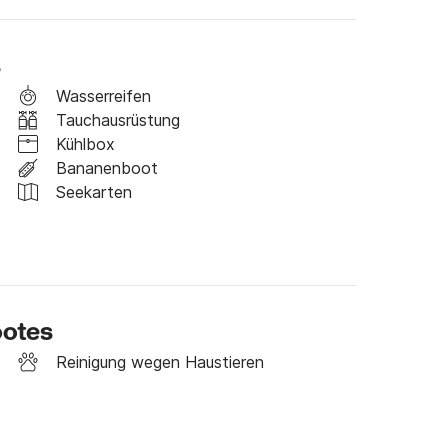
 Geschichte von Leuca und seinen Höhlen. Wir 
s
Wasserreifen
ieses wunderbare Boot zu buchen und einen 
Tauchausrüstung
Kühlbox
Bananenboot
m Preis inbegriffen
Seekarten
ootes
Reinigung wegen Haustieren