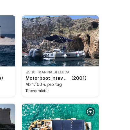
10
·
MARINA DI LEUCA
8)
Motorboot Intav Blob 75 230PS
(2001)
Ab
1.100 € pro tag
Topvermieter