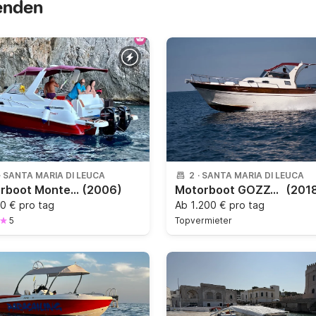
senden
·
SANTA MARIA DI LEUCA
2
·
SANTA MARIA DI LEUCA
Motorboot Monterey 800 140PS
(2006)
Motorboot GOZZO CILENTO 32 MID CABIN 230PS
(201
0 € pro tag
Ab
1.200 € pro tag
5
Topvermieter