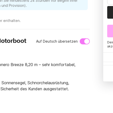
nn Sie mindestens 24 Stunden vor Beginn Ihrer
und Provision).
er enthalten.
Motorboot
Auf Deutsch übersetzen
Dei
akz
ero Breeze 8,20 m – sehr komfortabel, 
Sonnensegel, Schnorchelausrüstung, 
icherheit des Kunden ausgestattet.

ppern zu den Höhlen von Santa Maria di Leuca 
 erleben Sie eine Tour in völliger Sicherheit 