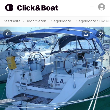
Startseite
Boot mieten
Segelboote
Segelboote Sukoša