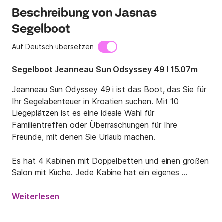
Beschreibung von Jasnas
Segelboot
Auf Deutsch übersetzen
Segelboot Jeanneau Sun Odsyssey 49 I 15.07m
Jeanneau Sun Odyssey 49 i ist das Boot, das Sie für 
Ihr Segelabenteuer in Kroatien suchen. Mit 10 
Liegeplätzen ist es eine ideale Wahl für 
Familientreffen oder Überraschungen für Ihre 
Freunde, mit denen Sie Urlaub machen.

Es hat 4 Kabinen mit Doppelbetten und einen großen 
Salon mit Küche. Jede Kabine hat ein eigenes 
Badezimmer für den Komfort der Passagiere. Um die 
Navigation zu erleichtern, gibt es auch Bugstrahlruder, 
Weiterlesen
Autopilot und GPS-Kartenplotter. Das Boot wird 
ohne Skipper gemietet. Denken Sie daran, Ihren 