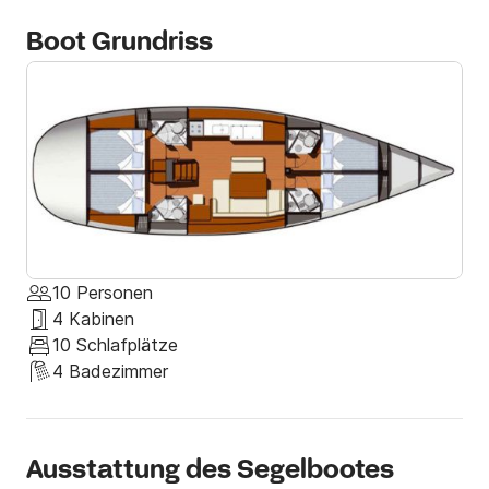
Segelschein mitzubringen, oder wenn Sie keinen Text 
Boot Grundriss
haben, der Sie mit meinem Skipper verbindet.

Wenn Sie irgendwelche Fragen haben, zögern Sie 
nicht mich zu kontaktieren.
10 Personen
4 Kabinen
10 Schlafplätze
4 Badezimmer
Ausstattung des Segelbootes