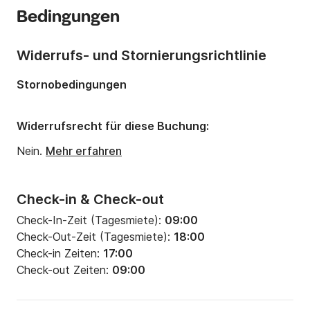
Bedingungen
Anzahl Schlafplätze:
10
Anzahl Badezimmer:
4
Widerrufs- und Stornierungsrichtlinie
Länge:
15.07m
Stornobedingungen
Breite:
4.49m
Tiefgang:
2.15m
Widerrufsrecht für diese Buchung:
Motorleistung:
75PS
Nein.
Mehr erfahren
Check-in & Check-out
Check-In-Zeit (Tagesmiete):
09:00
Check-Out-Zeit (Tagesmiete):
18:00
Check-in Zeiten:
17:00
Check-out Zeiten:
09:00