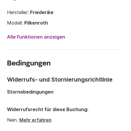
Hersteller:
Friederike
Modell:
Pilkenroth
Jahr:
2019
Alle Funktionen anzeigen
Länge:
13m
Breite:
4m
Bedingungen
Tiefgang:
0m
Anzahl Plätze an Bord:
6 Personen
Widerrufs- und Stornierungsrichtlinie
Anzahl Kabinen:
3
Stornobedingungen
Anzahl Schlafplätze:
6
Anzahl Badezimmer:
1
Widerrufsrecht für diese Buchung:
Nein.
Mehr erfahren