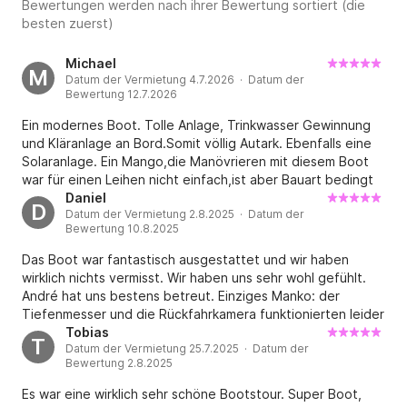
Bewertungen werden nach ihrer Bewertung sortiert (die
besten zuerst)
Michael
M
Datum der Vermietung 4.7.2026 · Datum der
Bewertung 12.7.2026
Ein modernes Boot. Tolle Anlage, Trinkwasser Gewinnung
und Kläranlage an Bord.Somit völlig Autark. Ebenfalls eine
Solaranlage. Ein Mango,die Manövrieren mit diesem Boot
war für einen Leihen nicht einfach,ist aber Bauart bedingt
so. Anlegen mit diesem Boot an eine Marina ist schwierig
Daniel
D
Datum der Vermietung 2.8.2025 · Datum der
und auch nicht gewollt.Man hat aber ein kleines Beiboot
Bewertung 10.8.2025
mit dem man auch an Land kann. Wir haben aber am
Ufernähe geankert,war viel toller als in einer Marina. Ich
Das Boot war fantastisch ausgestattet und wir haben
empfehle dieses Boot voll und ganz. Auch unser Vermieter
wirklich nichts vermisst. Wir haben uns sehr wohl gefühlt.
war immer für uns da und hat uns den Aufenthalt sehr
André hat uns bestens betreut. Einziges Manko: der
schön gemacht.
Tiefenmesser und die Rückfahrkamera funktionierten leider
nicht. Aber wir kamen trotzdem gut mit der Navigation
Tobias
T
Datum der Vermietung 25.7.2025 · Datum der
zurecht und haben die Woche auf dem tollen Hausboot in
Bewertung 2.8.2025
wunderschöner Havel-Umgebung sehr genossen.
Es war eine wirklich sehr schöne Bootstour. Super Boot,