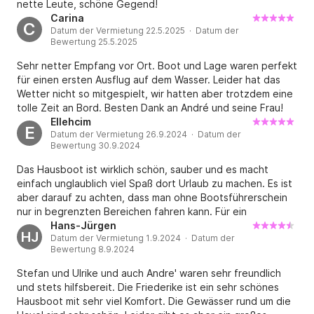
nette Leute, schöne Gegend!
Carina
C
Datum der Vermietung 22.5.2025 · Datum der
Bewertung 25.5.2025
Sehr netter Empfang vor Ort. Boot und Lage waren perfekt
für einen ersten Ausflug auf dem Wasser. Leider hat das
Wetter nicht so mitgespielt, wir hatten aber trotzdem eine
tolle Zeit an Bord. Besten Dank an André und seine Frau!
Ellehcim
E
Datum der Vermietung 26.9.2024 · Datum der
Bewertung 30.9.2024
Das Hausboot ist wirklich schön, sauber und es macht
einfach unglaublich viel Spaß dort Urlaub zu machen. Es ist
aber darauf zu achten, dass man ohne Bootsführerschein
nur in begrenzten Bereichen fahren kann. Für ein
Wochenende aber völlig ausreichend- aber wichtig vorab
Hans-Jürgen
HJ
Datum der Vermietung 1.9.2024 · Datum der
zu wissen, damit man nicht enttäuscht wird. Es sind keine
Bewertung 8.9.2024
Schleusen befahrbar. Es war dennoch sehr toll! Das wird
nicht unser letzter Urlaub auf einem Hausboot gewesen
Stefan und Ulrike und auch Andre' waren sehr freundlich
sein!
und stets hilfsbereit. Die Friederike ist ein sehr schönes
Hausboot mit sehr viel Komfort. Die Gewässer rund um die