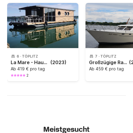
6
·
TÖPLITZ
7
·
TÖPLITZ
La Mare - Hausbooturlaub
(2023)
Großzügige Raumaufteilung mit 3 Kabinen
(
Ab
419 € pro tag
Ab
459 € pro tag
2
Meistgesucht