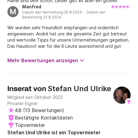
Havel sind sehr schön. Leider gibt es aber ein großes
Manko in diesem Bereich. Die einzige Wassertankstelle
Manfred
M
Datum der Vermietung 25.8.2024 · Datum der
befindet sich in Brandenburg. Die Preise für Super sind mit
Bewertung 31.8.2024
2,80 Euro sehr hoch. Fußläufig sind Tankstellen 1 bis ... km
entfernt. Wer nicht arm oder Kraftsportler werden will,
Wir wurden sehr freundlich empfangen und ordentlich
sollte auf eigene Regie Sprit mitnehmen. Aus diesem
eingewiesen. André hat uns die gesamte Zeit gut betreut
Grund, werde ich nächstes Mal in einem anderen Gebiet
und wertvolle Tipps für unsere Unternehmungen gegeben.
unterwegs sein.
Das Hausboot war für die 6 Leute ausreichend und gut
ausgestattet.
Mehr Bewertungen anzeigen
Stefan Und Ulrike
Inserat von
Mitglied seit Oktober 2022
Privater Eigner
4.8
(
13 Bewertungen
)
Bestätigte Kontaktdaten
Topvermieter
Stefan Und Ulrike ist ein Topvermieter