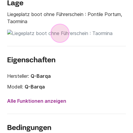
Lage
Liegeplatz boot ohne Führerschein :
Pontile Portum,
Taormina
Eigenschaften
Hersteller:
Q-Barqa
Modell:
Q-Barqa
Motorleistung:
40PS
Alle Funktionen anzeigen
Länge:
6m
Jahr:
2025
Bedingungen
Anzahl Plätze an Bord:
6 Personen