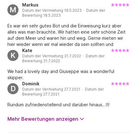
Markus
M
Datum der Vermietung 18.5.2023 · Datum der
Bewertung 18.5.2023
Es war ein sehr gutes Bot und die Einweisung kurz aber
alles was man brauchte. Wir hatten eine sehr schöne Zeit
auf dem Meer und waren hin und weg. Gerne mieten wir
hier wieder wenn wir mal wieder da sein sollten und
empfehlen die Vermietung auch bei Freunden wenn sie hier
Kate
K
Datum der Vermietung 31.7.2022 · Datum der
hin fahren. Danke für alles. PS: Die Sprit Abrechnung ist
Bewertung 31.7.2022
mehr als nur fair und auf keinen Fall zu teuer.
We had a lovely day and Giuseppe was a wonderful
skipper.
Dominik
D
Datum der Vermietung 27.7.2021 · Datum der
Bewertung 27.7.2021
Rundum zufriedenstellend und darüber hinaus…!!!
Mehr Bewertungen anzeigen