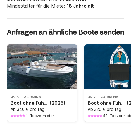
Mindestalter für die Miete:
18 Jahre alt
Anfragen an ähnliche Boote senden
6
·
TAORMINA
7
·
TAORMINA
Boot ohne Führerschein Q-barqa Q-barqa 40PS
(2025)
Boot ohne Führerschein Blumax 19 Pro Blumax 19 Pro 40PS
(
Ab
340 € pro tag
Ab
320 € pro tag
1
·
Topvermieter
58
·
Topvermiet