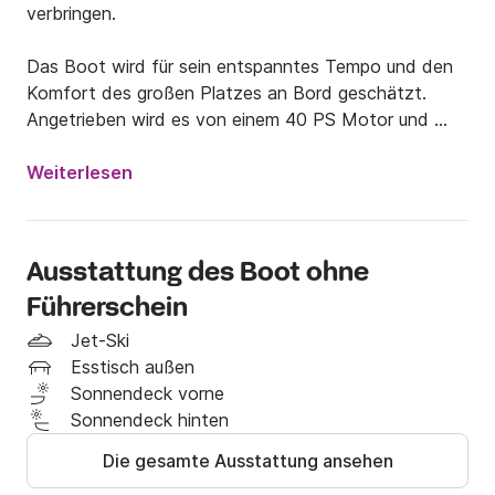
verbringen.

Das Boot wird für sein entspanntes Tempo und den 
Komfort des großen Platzes an Bord geschätzt. 
Angetrieben wird es von einem 40 PS Motor und 
kann somit auch ohne Bootsführerschein gefahren 
werden, was Ihnen ein unvergessliches Fahrerlebnis 
Weiterlesen
auf dem Meer beschert.

An Bord ist der Marinello mit je einem 
Ausstattung des Boot ohne
Edelstahlhandlauf am Bug und Heck, einer Bugrolle 
Führerschein
mit Polstern, einer Windschutzscheibe, einem 
Schaltpanel, einem Steuerrad mit Einseilsteuerung, 
Jet-Ski
kompletter Polsterung, einer Leiter, 
Esstisch außen
Navigationslichtern und einem kleinen Tisch zum 
Sonnendeck vorne
Essen auf See ausgestattet.

Sonnendeck hinten
Die gesamte Ausstattung ansehen
Aus diesen Gründen ist es das perfekte Boot, um in 
der Bucht von Taormina und der wunderschönen 