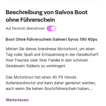
Beschreibung von Salvos Boot
ohne Führerschein
Auf Deutsch übersetzen
Boot Ohne Führerschein Salmeri Syros 190 40ps
Mieten Sie dieses brandneue Motorboot, um einen 
Tag voller Spaß und Entspannung in der Gesellschaft 
Ihrer Freunde oder Ihrer Familie in den schönen 
Gewässern Siziliens zu verbringen!

Das Motorboot hat einen 40 PS Honda 
Außenbordmotor und kann daher gemietet werden, 
auch wenn Sie keinen Bootsführerschein haben.

Das Boot verfügt über ein großes Sonnendeck mit 
Weiterlesen
Kissen für zwei Personen und einen bequemen 