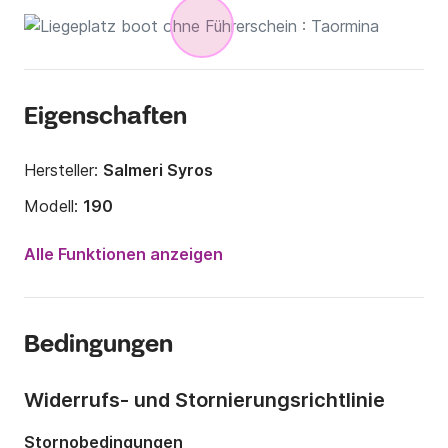
Eigenschaften
Hersteller:
Salmeri Syros
Modell:
190
Motorleistung:
40PS
Alle Funktionen anzeigen
Länge:
5.7m
Jahr:
2017
Bedingungen
Anzahl Plätze an Bord:
7 Personen
Widerrufs- und Stornierungsrichtlinie
Stornobedingungen