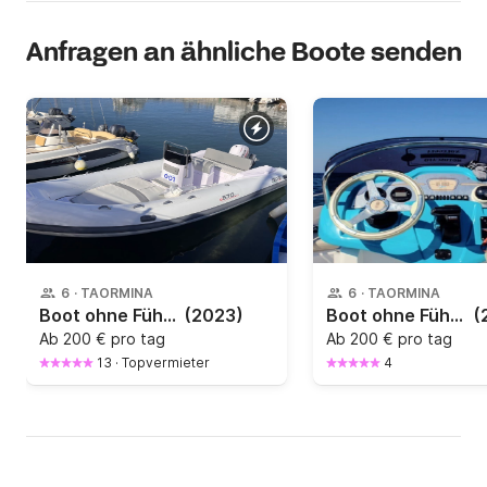
Anfragen an ähnliche Boote senden
6
·
TAORMINA
6
·
TAORMINA
Boot ohne Führerschein Selva 570 da 40cv 40PS
(2023)
Boot ohne Führerschein SESSA MARINE KEY LARGO ONE 40PS
(
Ab
200 € pro tag
Ab
200 € pro tag
13
·
Topvermieter
4