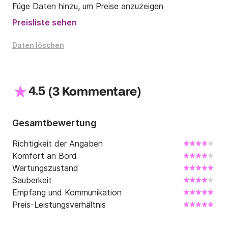
Füge Daten hinzu, um Preise anzuzeigen
Preisliste sehen
Die Treibstoffkosten werden nach Verbrauch 
berechnet.

Daten löschen
Wir können während Ihrer Anmietung auch ein 
unterhaltsames FLYBOARD-Erlebnis organisieren, 
fragen Sie uns nach einem Angebot!

4.5
(
)
3 Kommentare
Schreiben Sie mir unter Click&Boat für weitere 
Informationen!
Gesamtbewertung
Richtigkeit der Angaben
Komfort an Bord
Wartungszustand
Sauberkeit
Empfang und Kommunikation
Preis-Leistungsverhältnis