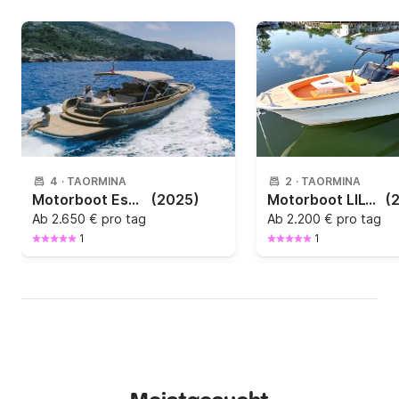
4
·
TAORMINA
2
·
TAORMINA
Motorboot Esposito Positano 38 740PS
(2025)
Motorboot LILYBAEUM LIPARI 31 500PS
(
Ab
2.650 € pro tag
Ab
2.200 € pro tag
1
1