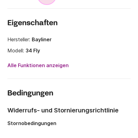
Eigenschaften
Hersteller:
Bayliner
Modell:
34 Fly
Motorleistung:
650PS
Alle Funktionen anzeigen
Länge:
13m
Jahr:
2004 (Renoviert in 2021)
Bedingungen
Anzahl Plätze an Bord:
12 Personen
Anzahl Kabinen:
2
Widerrufs- und Stornierungsrichtlinie
Anzahl Schlafplätze:
6
Stornobedingungen
Anzahl Badezimmer:
1