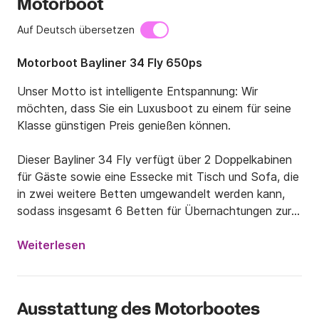
Motorboot
Auf Deutsch übersetzen
Motorboot Bayliner 34 Fly 650ps
Unser Motto ist intelligente Entspannung: Wir 
möchten, dass Sie ein Luxusboot zu einem für seine 
Klasse günstigen Preis genießen können.

Dieser Bayliner 34 Fly verfügt über 2 Doppelkabinen 
für Gäste sowie eine Essecke mit Tisch und Sofa, die 
in zwei weitere Betten umgewandelt werden kann, 
sodass insgesamt 6 Betten für Übernachtungen zur 
Verfügung stehen.

Weiterlesen
Bei Ihrer Ankunft erwartet Sie ein Begrüßungsaperitif 
Ausstattung des Motorbootes
mit alkoholfreien Getränken und frischem Obst. Auf 