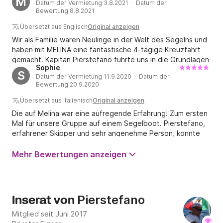
M
Datum der Vermietung 3.8.2021 · Datum der
Kindern… .. EINZIGARTIGE ERFAHRUNG UND VIELE
Bewertung 8.8.2021
EMOTIONEN !!! Der Besitzer PIERSTEFANO steht uns super
zur Verfügung und ist ein sehr erfahrener und
Übersetzt aus Englisch
Original anzeigen
vorbereiteter Navigator !!! Wirklich alle 5 Sterne!!! Ich
Wir als Familie waren Neulinge in der Welt des Segelns und
empfehle allen, die etwas Aufregendes mit ADVENTURE
haben mit MELINA eine fantastische 4-tägige Kreuzfahrt
SPIRIT IMMERSED IN NATURE ausprobieren möchten !!!
gemacht. Kapitän Pierstefano führte uns in die Grundlagen
Sophie
des Segelns ein und wir fühlten uns während der gesamten
S
Datum der Vermietung 11.9.2020 · Datum der
Reise immer sicher und wohl. Pierstefano war absolut
Bewertung 20.9.2020
flexibel, was die Reise angeht, und am Ende entschieden
wir uns für zwei Nächte in verschiedenen Yachthäfen und
Übersetzt aus Italienisch
Original anzeigen
eine Nacht in der Bucht von Santa Margherita Ligure, was
Die auf Melina war eine aufregende Erfahrung! Zum ersten
eine großartige Erfahrung war. Pierstefano hat uns viele
Mal für unsere Gruppe auf einem Segelboot. Pierstefano,
Hintergrundinformationen zur Gegend gegeben und vor
erfahrener Skipper und sehr angenehme Person, konnte
allem abends haben wir beim Abendessen im Cockpit nette
uns beruhigen und uns wie zu Hause fühlen lassen. Er hat
Gespräche geführt. Insgesamt haben wir die Reise sehr
uns viele Dinge über die Welt der Segelboote beigebracht
Mehr Bewertungen anzeigen
genossen und können Pierstefano und MELINA sehr
und wir konnten unseren Urlaub an der ligurischen Riviera in
empfehlen.
vollen Zügen genießen! Erfahrung sehr zu empfehlen!
Pierstefano
Inserat von
Mitglied seit Juni 2017