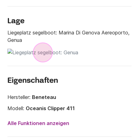
Lage
Liegeplatz segelboot:
Marina Di Genova Aereoporto,
Genua
Eigenschaften
Hersteller:
Beneteau
Modell:
Oceanis Clipper 411
Jahr:
2000 (Renoviert in 2018)
Alle Funktionen anzeigen
Anzahl Plätze an Bord:
6 Personen