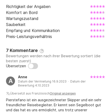
leicht zu erreichen ist und wo Sie Ihren Parkplatz 
finden. Willkommen an Bord Melina!
Richtigkeit der Angaben
Komfort an Bord
Wartungszustand
Sauberkeit
Empfang und Kommunikation
Preis-Leistungsverhältnis
7 Kommentare
?
Bewertungen werden nach ihrer Bewertung sortiert (die
besten zuerst)
Übersetzen
Anne
A
Datum der Vermietung 16.9.2023 · Datum der
Bewertung 4.10.2023
Übersetzt aus Französisch
Original anzeigen
Pierstefano ist ein ausgezeichneter Skipper und ein sehr
freundlicher Reisebegleiter. Er kennt sein Segelboot gut
und das hat es uns ermöglicht, uns trotz unserer