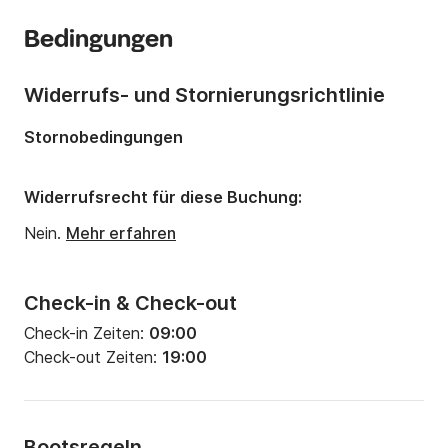
Anzahl Kabinen:
3
Bedingungen
Anzahl Schlafplätze:
6
Anzahl Badezimmer:
2
Widerrufs- und Stornierungsrichtlinie
Länge:
12.8m
Stornobedingungen
Breite:
3.95m
Tiefgang:
1.7m
Widerrufsrecht für diese Buchung:
Motorleistung:
59PS
Nein.
Mehr erfahren
Check-in & Check-out
Check-in Zeiten:
09:00
Check-out Zeiten:
19:00
Bootsregeln