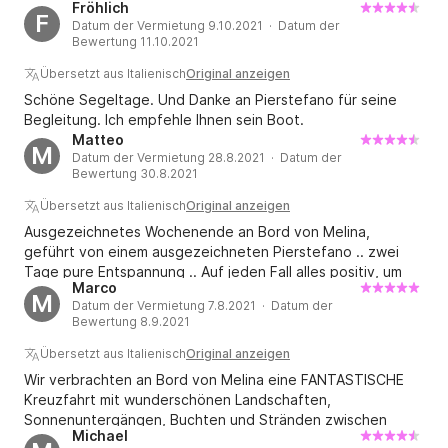
Fröhlich
unterschiedlichen Sprachen und nautischen Erfahrung wohl
F
Datum der Vermietung 9.10.2021 · Datum der
und sicher zu fühlen. Meine Familie und ich danken ihm sehr
Bewertung 11.10.2021
für seinen herzlichen Empfang, die Weitergabe seines
Segelwissens und die Entdeckung kulinarischer Rezepte.
Übersetzt aus Italienisch
Original anzeigen
Wir hätten uns günstigere Winde gewünscht, aber das wird
Schöne Segeltage. Und Danke an Pierstefano für seine
beim nächsten Mal der Fall sein. Pierstefano hinterlässt
Begleitung. Ich empfehle Ihnen sein Boot.
eine sehr gute Erinnerung und ich kann es allen wärmstens
Matteo
M
empfehlen, die das Segeln mit der Familie ausprobieren
Datum der Vermietung 28.8.2021 · Datum der
möchten.
Bewertung 30.8.2021
Übersetzt aus Italienisch
Original anzeigen
Ausgezeichnetes Wochenende an Bord von Melina,
geführt von einem ausgezeichneten Pierstefano .. zwei
Tage pure Entspannung .. Auf jeden Fall alles positiv, um
Marco
wiederzukommen !!!!
M
Datum der Vermietung 7.8.2021 · Datum der
Bewertung 8.9.2021
Übersetzt aus Italienisch
Original anzeigen
Wir verbrachten an Bord von Melina eine FANTASTISCHE
Kreuzfahrt mit wunderschönen Landschaften,
Sonnenuntergängen, Buchten und Stränden zwischen
Michael
KORSIKA UND SARDINIEN .... !!! 2 befreundete Paare mit 3