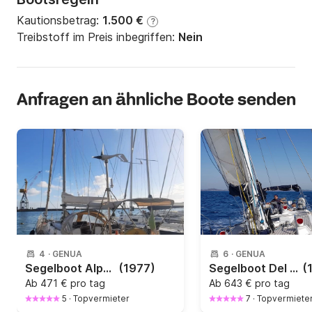
Kautionsbetrag:
1.500 €
?
Treibstoff im Preis inbegriffen:
Nein
Anfragen an ähnliche Boote senden
4
·
GENUA
6
·
GENUA
Segelboot Alpa 11.50 11.5m
(1977)
Segelboot Del Pardo Grand Soleil 46 (14m, retrofitted 2022) 14m
(
Ab
471 € pro tag
Ab
643 € pro tag
5
·
Topvermieter
7
·
Topvermiete