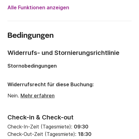
Jahr:
2015
Alle Funktionen anzeigen
Anzahl Plätze an Bord:
8 Personen
Anzahl Kabinen:
3
Bedingungen
Anzahl Schlafplätze:
8
Anzahl Badezimmer:
1
Widerrufs- und Stornierungsrichtlinie
Länge:
11.33m
Stornobedingungen
Breite:
4m
Tiefgang:
2.3m
Widerrufsrecht für diese Buchung:
Motorleistung:
30PS
Nein.
Mehr erfahren
Check-in & Check-out
Check-In-Zeit (Tagesmiete):
09:30
Check-Out-Zeit (Tagesmiete):
18:30