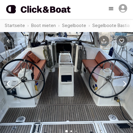
Startseite
Boot mieten
Segelboote
Segelboote Bastia