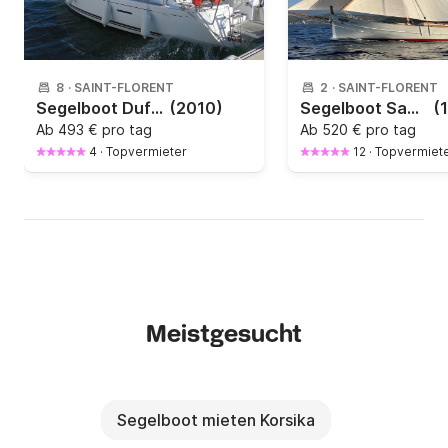
8
·
SAINT-FLORENT
2
·
SAINT-FLORENT
Segelboot Dufour 405 Grand Large 12m
(2010)
Segelboot Sangermani Rivanetto 9.5m
(
Ab
493 € pro tag
Ab
520 € pro tag
4
·
Topvermieter
12
·
Topvermiet
Meistgesucht
Segelboot mieten Korsika