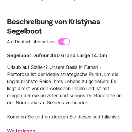
Beschreibung von Kristýnas
Segelboot
Auf Deutsch übersetzen
Segelboot Dufour 460 Grand Large 14.15m
Urlaub auf Sizilien? Unsere Basis in Furnari - 
Portorosa ist der ideale strategische Punkt, um die 
unglaublichste Reise Ihres Lebens zu genießen! Es 
liegt direkt vor den Äolischen Inseln und ist mit 
einigen der exklusivsten und schönsten Badeorte an 
der Nordostküste Siziliens verbunden.

Kommen Sie und entdecken Sie dieses süditalienische 
Juwel, das auf der ganzen Welt bekannt und 
einzigartig für seine Geschichte und Schönheit ist: 
Weiterlesen