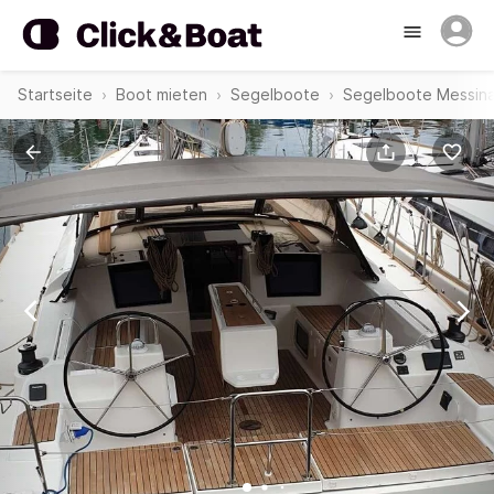
Startseite
Boot mieten
Segelboote
Segelboote Messin