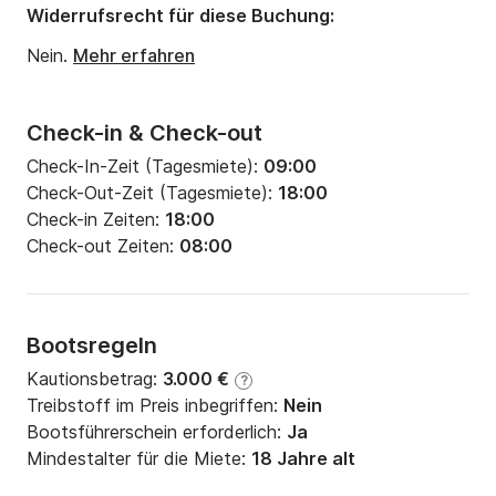
Tiefgang:
2.2m
Widerrufsrecht für diese Buchung:
Motorleistung:
75PS
Nein.
Mehr erfahren
Check-in & Check-out
Check-In-Zeit (Tagesmiete):
09:00
Check-Out-Zeit (Tagesmiete):
18:00
Check-in Zeiten:
18:00
Check-out Zeiten:
08:00
Bootsregeln
Kautionsbetrag:
3.000 €
?
Treibstoff im Preis inbegriffen:
Nein
Bootsführerschein erforderlich:
Ja
Mindestalter für die Miete:
18 Jahre alt