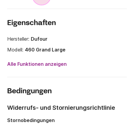
Eigenschaften
Hersteller:
Dufour
Modell:
460 Grand Large
Jahr:
2018
Alle Funktionen anzeigen
Anzahl Plätze an Bord:
10 Personen
Anzahl Kabinen:
4
Bedingungen
Anzahl Schlafplätze:
10
Anzahl Badezimmer:
4
Widerrufs- und Stornierungsrichtlinie
Länge:
14.15m
Stornobedingungen
Breite:
4.5m